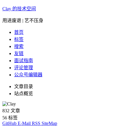
Clay 的技术空间
用进废退 | 艺不压身
首页
标签
搜索
友链
面试指南
评论管理
公众号编辑器
文章目录
站点概览
832
文章
56
标签
GitHub
E-Mail
RSS
SiteMap