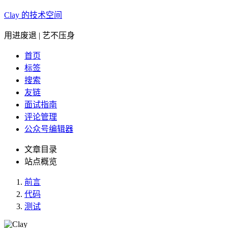
Clay 的技术空间
用进废退 | 艺不压身
首页
标签
搜索
友链
面试指南
评论管理
公众号编辑器
文章目录
站点概览
前言
代码
测试