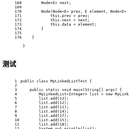
168
        Node<E> next;
169
170
        Node(Node<E> prev, E element, Node<E> 
171
this
.prev = prev;
172
this
.next = next;
173
this
.data = element;
174
        }
175
176
    }
}
测试
1
public
class
MyLinkedListTest
{
2
3
public
static
void
main
(String[] args)
{
4
        MyLinkedList<Integer> list = 
new
 MyLink
5
        list.add(
13
);
6
        list.add(
12
);
7
        list.add(
11
);
8
        list.add(
14
);
9
        list.add(
17
);
10
        list.add(
15
);
11
        list.add(
18
);
12
        System.out.println(list);