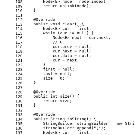
        Node<E> node = node(index);
108
return
 unlink(node);
109
    }
110
111
@Override
112
public
void
clear
()
{
113
        Node<E> cur = first;
114
while
 (cur != 
null
) {
115
            Node<E> next = cur.next;
116
// GC
117
            cur.prev = 
null
;
118
            cur.next = 
null
;
119
            cur.data = 
null
;
120
            cur = next;
121
        }
122
        first = 
null
;
123
        last = 
null
;
124
        size = 
0
;
125
    }
126
127
@Override
128
public
int
size
()
{
129
return
 size;
130
    }
131
132
@Override
133
public
 String 
toString
()
{
134
        StringBuilder stringBuilder = 
new
 Stri
135
        stringBuilder.append(
"["
);
136
        Node<E> cur = first;
137