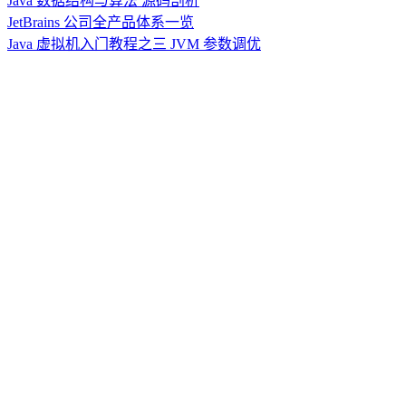
Java
数据结构与算法
源码剖析
JetBrains 公司全产品体系一览
Java 虚拟机入门教程之三 JVM 参数调优