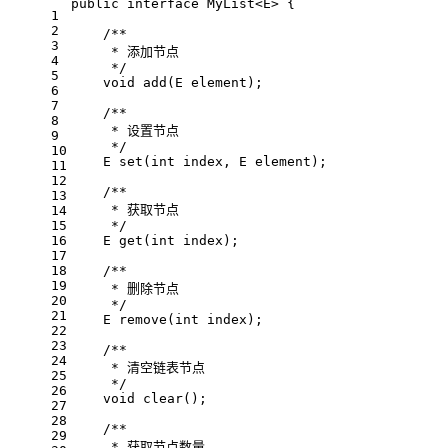
public
interface
MyList
<
E
> 
{
1
2
/**
3
     * 添加节点
4
     */
5
void
add
(E element)
;
6
7
/**
8
     * 设置节点
9
     */
10
E 
set
(
int
 index, E element)
;
11
12
/**
13
     * 获取节点
14
15
     */
16
E 
get
(
int
 index)
;
17
18
/**
19
     * 删除节点
20
     */
21
E 
remove
(
int
 index)
;
22
23
/**
24
     * 清空链表节点
25
     */
26
void
clear
()
;
27
28
/**
29
     * 获取节点数量