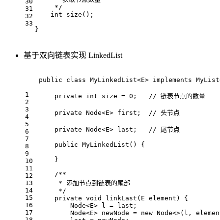
30
     */
31
int
size
()
;
32
33
}
基于双向链表实现 LinkedList
public
class
MyLinkedList
<
E
> 
implements
MyList
1
private
int
 size = 
0
;   
// 链表节点的数量
2
3
private
 Node<E> first;  
// 头节点
4
5
private
 Node<E> last;   
// 尾节点
6
7
public
MyLinkedList
()
{
8
9
    }
10
11
/**
12
13
     * 添加节点到链表的尾部
14
     */
15
private
void
linkLast
(E element)
{
16
        Node<E> l = last;
17
        Node<E> newNode = 
new
 Node<>(l, elemen
18