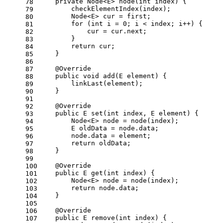
private
 Node<E> 
node
(
int
 index)
{
78
        checkElementIndex(index);
79
        Node<E> cur = first;
80
for
 (
int
 i = 
0
; i < index; i++) {
81
            cur = cur.next;
82
        }
83
return
 cur;
84
    }
85
86
@Override
87
public
void
add
(E element)
{
88
        linkLast(element);
89
    }
90
91
@Override
92
public
 E 
set
(
int
 index, E element)
{
93
        Node<E> node = node(index);
94
        E oldData = node.data;
95
        node.data = element;
96
return
 oldData;
97
    }
98
99
@Override
100
public
 E 
get
(
int
 index)
{
101
        Node<E> node = node(index);
102
return
 node.data;
103
    }
104
105
@Override
106
public
 E 
remove
(
int
 index)
{
107