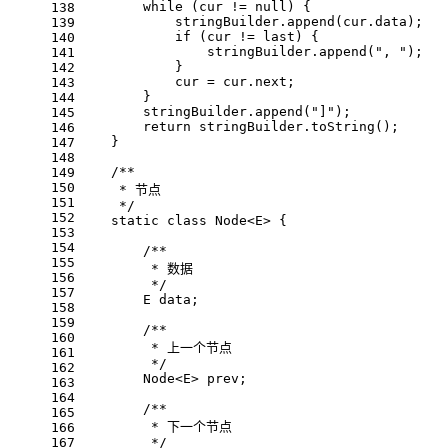
while
 (cur != 
null
) {
138
            stringBuilder.append(cur.data);
139
if
 (cur != last) {
140
                stringBuilder.append(
", "
);
141
            }
142
            cur = cur.next;
143
        }
144
        stringBuilder.append(
"]"
);
145
return
 stringBuilder.toString();
146
    }
147
148
/**
149
150
     * 节点
151
     */
152
static
class
Node
<
E
> 
{
153
154
/**
155
         * 数据
156
         */
157
        E data;
158
159
/**
160
         * 上一个节点
161
         */
162
        Node<E> prev;
163
164
/**
165
         * 下一个节点
166
167
         */