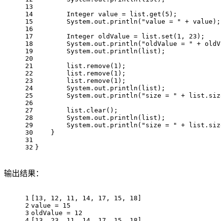
13
14
        Integer value = list.get(
5
);
15
        System.out.println(
"value = "
 + value);
16
17
        Integer oldValue = list.set(
1
, 
23
);
18
        System.out.println(
"oldValue = "
 + oldV
19
        System.out.println(list);
20
21
        list.remove(
1
);
22
        list.remove(
1
);
23
        list.remove(
1
);
24
        System.out.println(list);
25
        System.out.println(
"size = "
 + list.siz
26
27
        list.clear();
28
        System.out.println(list);
29
        System.out.println(
"size = "
 + list.siz
30
    }
31
32
}
输出结果：
1
[13, 12, 11, 14, 17, 15, 18]
2
value = 15
3
oldValue = 12
4
[13, 23, 11, 14, 17, 15, 18]