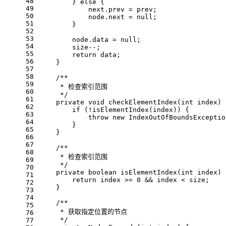
48
        } 
else
 {
49
            next.prev = prev;
50
            node.next = 
null
;
51
        }
52
53
        node.data = 
null
;
54
        size--;
55
return
 data;
56
    }
57
58
/**
59
     * 检查索引范围
60
     */
61
private
void
checkElementIndex
(
int
 index)
62
if
 (!isElementIndex(index)) {
63
throw
new
 IndexOutOfBoundsExceptio
64
        }
65
    }
66
67
/**
68
     * 检查索引范围
69
     */
70
private
boolean
isElementIndex
(
int
 index)
71
return
 index >= 
0
 && index < size;
72
    }
73
74
/**
75
     * 获取指定位置的节点
76
     */
77