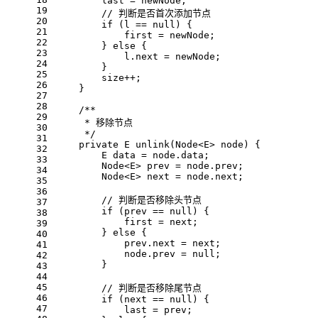
        last = newNode;
19
// 判断是否首次添加节点
20
if
 (l == 
null
) {
21
            first = newNode;
22
        } 
else
 {
23
            l.next = newNode;
24
        }
25
        size++;
26
    }
27
28
/**
29
     * 移除节点
30
     */
31
private
 E 
unlink
(Node<E> node)
{
32
        E data = node.data;
33
        Node<E> prev = node.prev;
34
        Node<E> next = node.next;
35
36
// 判断是否移除头节点
37
if
 (prev == 
null
) {
38
            first = next;
39
        } 
else
 {
40
            prev.next = next;
41
            node.prev = 
null
;
42
        }
43
44
45
// 判断是否移除尾节点
46
if
 (next == 
null
) {
47
            last = prev;