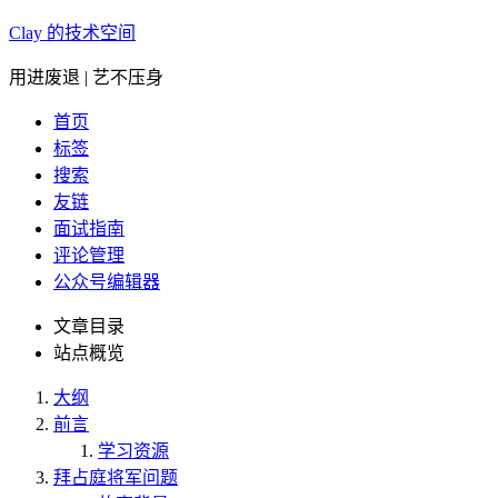
Clay 的技术空间
用进废退 | 艺不压身
首页
标签
搜索
友链
面试指南
评论管理
公众号编辑器
文章目录
站点概览
大纲
前言
学习资源
拜占庭将军问题