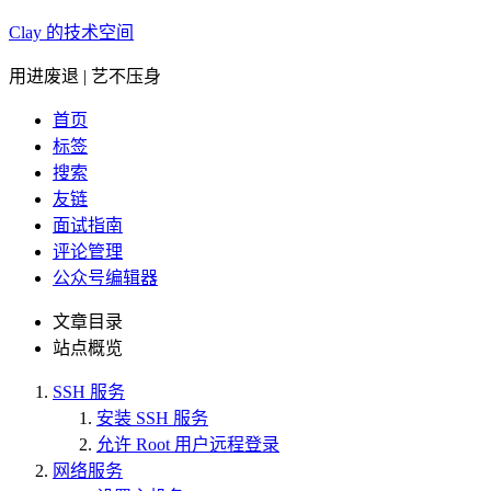
Clay 的技术空间
用进废退 | 艺不压身
首页
标签
搜索
友链
面试指南
评论管理
公众号编辑器
文章目录
站点概览
SSH 服务
安装 SSH 服务
允许 Root 用户远程登录
网络服务