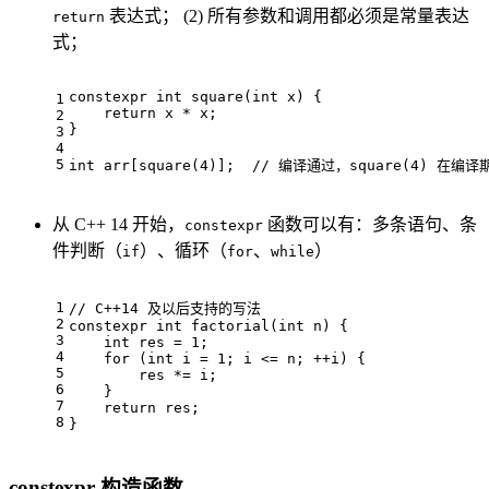
表达式； (2) 所有参数和调用都必须是常量表达
return
式；
constexpr
int
square
(
int
 x)
{
1
return
 x * x;
2
}
3
4
5
int
 arr[
square
(
4
)];  
// 编译通过，square(4) 在编
从 C++ 14 开始，
函数可以有：多条语句、条
constexpr
件判断（
）、循环（
、
）
if
for
while
1
// C++14 及以后支持的写法
2
constexpr
int
factorial
(
int
 n)
{
3
int
 res = 
1
;
4
for
 (
int
 i = 
1
; i <= n; ++i) {
5
        res *= i;
6
    }
7
return
 res;
8
}
constexpr 构造函数