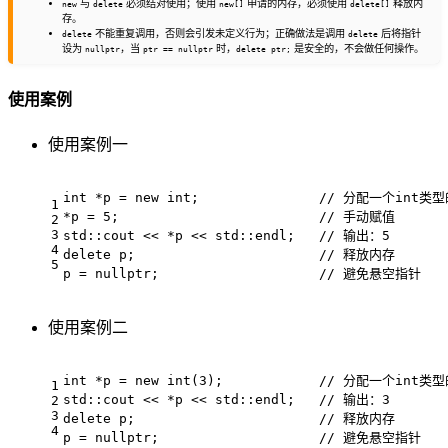
与
必须结对使用；使用
申请的内存，必须使用
释放内
new
delete
new[]
delete[]
存。
不能重复调用，否则会引发未定义行为；正确做法是调用
后将指针
delete
delete
设为
，当
时，
是安全的，不会做任何操作。
nullptr
ptr == nullptr
delete ptr;
使用案例
使用案例一
int
 *p = 
new
int
;               
// 分配一个int
1
*p = 
5
;                         
// 手动赋值
2
3
std::cout << *p << std::endl;   
// 输出：5
4
delete
 p;                       
// 释放内存
5
p = 
nullptr
;                    
// 避免悬空指针
使用案例二
int
 *p = 
new
int
(
3
);            
// 分配一个int类
1
std::cout << *p << std::endl;   
// 输出：3
2
3
delete
 p;                       
// 释放内存
4
p = 
nullptr
;                    
// 避免悬空指针