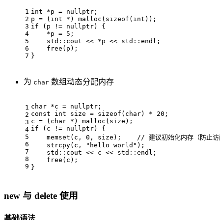
1
int
 *p = 
nullptr
;
2
p = (
int
 *) 
malloc
(
sizeof
(
int
));
3
if
 (p != 
nullptr
) {
4
    *p = 
5
;
5
    std::cout << *p << std::endl;
6
free
(p);
7
}
为
数组动态分配内存
char
char
 *c = 
nullptr
;
1
const
int
 size = 
sizeof
(
char
) * 
20
;
2
c = (
char
 *) 
malloc
(size);
3
if
 (c != 
nullptr
) {
4
5
memset
(c, 
0
, size);    
// 建议初始化内存（防止访问
6
strcpy
(c, 
"hello world"
);
7
    std::cout << c << std::endl;
8
free
(c);
9
}
new 与 delete 使用
基础语法