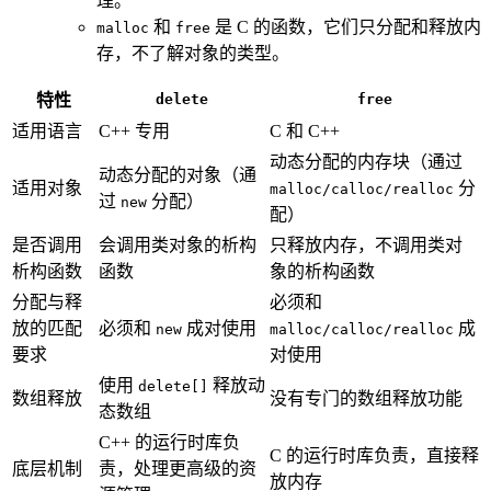
理。
和
是 C 的函数，它们只分配和释放内
malloc
free
存，不了解对象的类型。
特性
delete
free
适用语言
C++ 专用
C 和 C++
动态分配的内存块（通过
动态分配的对象（通
适用对象
分
malloc/calloc/realloc
过
分配）
new
配）
是否调用
会调用类对象的析构
只释放内存，不调用类对
析构函数
函数
象的析构函数
分配与释
必须和
放的匹配
必须和
成对使用
成
new
malloc/calloc/realloc
要求
对使用
使用
释放动
delete[]
数组释放
没有专门的数组释放功能
态数组
C++ 的运行时库负
C 的运行时库负责，直接释
底层机制
责，处理更高级的资
放内存