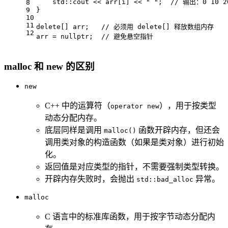
    std::cout << arr[i] << 
" "
;  
// 输出：0 10 2
8
9
}
10
11
delete
[] arr;   
// 必须用 delete[] 释放数组内存
12
arr = 
nullptr
;  
// 避免悬空指针
malloc 和 new 的区别
new
C++ 中的运算符（
），用于按类型
operator new
动态分配内存。
底层同样是调用
函数开辟内存，但还会
malloc()
调用类对象的构造函数（如果是类对象）进行初始
化。
返回值是对应类型的指针，不需要强制类型转换。
开辟内存失败时，会抛出
异常。
std::bad_alloc
malloc
C 语言中的标准库函数，用于按字节动态分配内