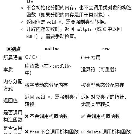
存。
不会初始化分配的内存，也不会调用类对象的构造
函数（如果分配的内存是用于类对象）。
返回值是
，需要强制类型转换。
void *
开辟内存失败时，返回
（或 C 中返回
nullptr
），需要手动检查。
NULL
区别点
malloc
new
C / C++
所属语言
C++ 专用
库函数（在
<cstdlib>
本质
运算符（可重载）
中）
内存分配
按字节动态分配内存
按类型动态分配内存
方式
返回
，需强制类型
返回对应类型的指针，
void *
返回值
转换
无需类型转换
是否调用
❌ 不会调用构造函数
✅ 会调用构造函数
构造函数
是否调用
❌
不会调用析构函数
✅
调用析构函数
free
delete