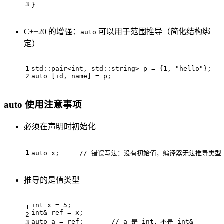
3
}
C++20 的增强：
可以用于范围推导（简化结构绑
auto
定）
1
std::pair<
int
, std::string> p = {
1
, 
"hello"
};
2
auto
 [id, name] = p;
auto 使用注意事项
必须在声明时初始化
1
auto
 x;     
// 错误写法：没有初始值，编译器无法推导类型
推导的是值类型
int
 x = 
5
;
1
int
& ref = x;
2
auto
 a = ref;       
// a 是 int，不是 int&
3