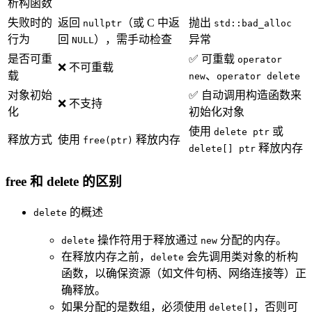
析构函数
失败时的
返回
（或 C 中返
抛出
nullptr
std::bad_alloc
行为
回
），需手动检查
异常
NULL
是否可重
✅ 可重载
operator
❌ 不可重载
载
、
new
operator delete
对象初始
✅ 自动调用构造函数来
❌ 不支持
化
初始化对象
使用
或
delete ptr
释放方式
使用
释放内存
free(ptr)
释放内存
delete[] ptr
free 和 delete 的区别
的概述
delete
操作符用于释放通过
分配的内存。
delete
new
在释放内存之前，
会先调用类对象的析构
delete
函数，以确保资源（如文件句柄、网络连接等）正
确释放。
如果分配的是数组，必须使用
，否则可
delete[]