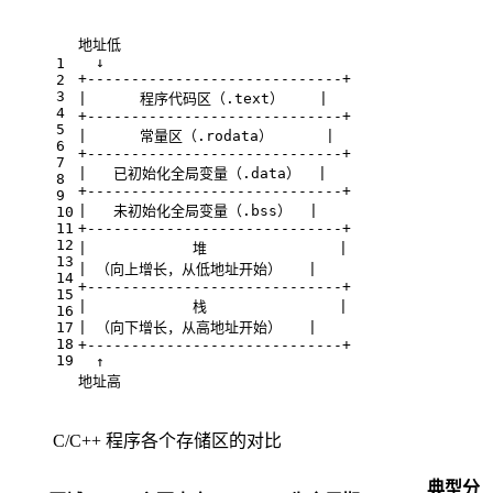
地址低
  ↓
1
+-----------------------------+
2
3
|      程序代码区（.text）    |
4
+-----------------------------+
5
|      常量区（.rodata）      |
6
+-----------------------------+
7
|   已初始化全局变量（.data）  |
8
+-----------------------------+
9
|   未初始化全局变量（.bss）  |
10
11
+-----------------------------+
12
|            堆               |
13
| （向上增长，从低地址开始）   |
14
+-----------------------------+
15
|            栈               |
16
17
| （向下增长，从高地址开始）   |
18
+-----------------------------+
19
  ↑
地址高
C/C++ 程序各个存储区的对比
典型分