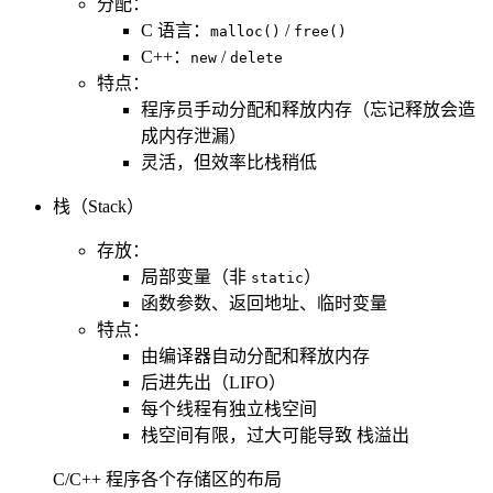
分配：
C 语言：
/
malloc()
free()
C++：
/
new
delete
特点：
程序员手动分配和释放内存（忘记释放会造
成内存泄漏）
灵活，但效率比栈稍低
栈（Stack）
存放：
局部变量（非
）
static
函数参数、返回地址、临时变量
特点：
由编译器自动分配和释放内存
后进先出（LIFO）
每个线程有独立栈空间
栈空间有限，过大可能导致 栈溢出
C/C++ 程序各个存储区的布局