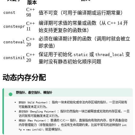
版本
C++
const
值不可变（可用于编译期或运行期常量）
98
编译期可求值的常量或函数（从 C++ 14 开
C++
constexpr
11
始支持更复杂的函数体）
必须在编译期计算的函数（调用时就会被立
C++
consteval
20
即求值）
保证用于初始化
或
变
C++
static
thread_local
constinit
20
量时没有静态初始化顺序问题
动态内存分配
野指针、悬空指针、裸指针
：指向一块未初始化或非法内存区域的指针，一旦访问就有
野指针（Wild Pointer）
可能触发未定义行为。
：指针仍然指向一块已被释放或无效的内存区域，一旦
悬空指针（Dangling Pointer）
访问就有可能触发未定义行为。
：普通的 C/C++ 指针，直接指向有效的内存，但不具备自动
裸指针（Raw Pointer）
内存管理能力（非智能指针），也没有生命周期约束，比如平常写的这种指针
int
就是裸指针。
*p = new int(42);