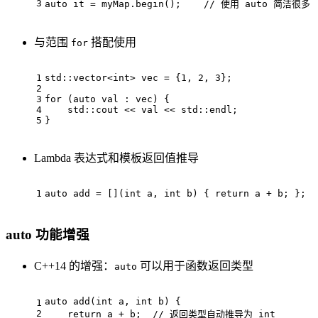
3
auto
 it = myMap.
begin
();    
// 使用 auto 简洁很多
与范围
搭配使用
for
1
std::vector<
int
> vec = {
1
, 
2
, 
3
};
2
3
for
 (
auto
 val : vec) {
4
    std::cout << val << std::endl;
5
}
Lambda 表达式和模板返回值推导
1
auto
 add = [](
int
 a, 
int
 b) { 
return
 a + b; };
auto 功能增强
C++14 的增强：
可以用于函数返回类型
auto
auto
add
(
int
 a, 
int
 b)
{
1
2
return
 a + b;  
// 返回类型自动推导为 int