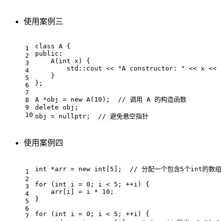
使用案例三
class
A
 {
1
public
:
2
A
(
int
 x) {
3
        std::cout << 
"A constructor: "
 << x << 
4
    }
5
};
6
7
A *obj = 
new
A
(
10
);  
// 调用 A 的构造函数
8
9
delete
 obj;
10
obj = 
nullptr
;  
// 避免悬空指针
使用案例四
int
 *arr = 
new
int
[
5
];  
// 分配一个包含5个int的
1
2
for
 (
int
 i = 
0
; i < 
5
; ++i) {
3
    arr[i] = i * 
10
;
4
}
5
6
for
 (
int
 i = 
0
; i < 
5
; ++i) {
7