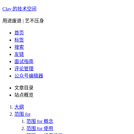
Clay 的技术空间
用进废退 | 艺不压身
首页
标签
搜索
友链
面试指南
评论管理
公众号编辑器
文章目录
站点概览
大纲
范围 for
范围 for 概念
范围 for 使用