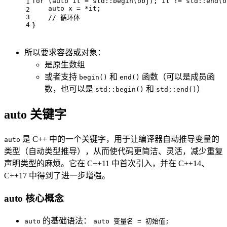
for
 (
auto
 it = std::
begin
(obj); it != std::
end
(o
1
auto
 x = *it;
2
3
// 循环体
4
}
所以要求容器或对象：
是原生数组
或者支持
和
函数（可以是成员函
begin()
end()
数，也可以是
和
）
std::begin()
std::end()
auto 关键字
是 C++ 中的一个关键字，用于让编译器自动推导变量的
auto
类型（自动类型推导），从而使代码更简洁、灵活，减少重复
声明类型的麻烦。它在 C++11 中首次引入，并在 C++14、
C++17 中得到了进一步增强。
auto 核心概念
的基础语法：
auto
auto 变量名 = 初始值;