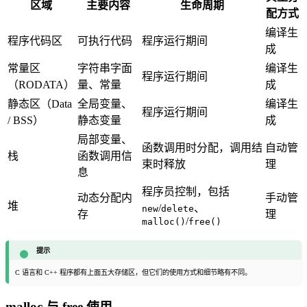
区域
主要内容
生命周期
配方式
编译生
程序代码区
可执行代码
程序运行期间
成
常量区
字符串字面
编译生
程序运行期间
（RODATA）
量、常量
成
静态区（Data
全局变量、
编译生
程序运行期间
/ BSS）
静态变量
成
局部变量、
函数调用时分配，调用结
自动管
栈
函数调用信
束时释放
理
息
程序员控制，包括
动态分配内
手动管
堆
/
、
new
delete
存
理
/
malloc()
free()
提示
C 语言和 C++ 程序都有上面五大存储区，但它们的使用方式和细节略有不同。
malloc 与 free 使用