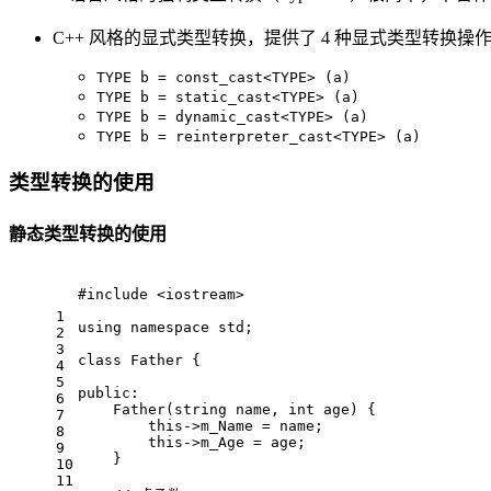
C++ 风格的显式类型转换，提供了 4 种显式类型转换
TYPE b = const_cast<TYPE> (a)
TYPE b = static_cast<TYPE> (a)
TYPE b = dynamic_cast<TYPE> (a)
TYPE b = reinterpreter_cast<TYPE> (a)
类型转换的使用
静态类型转换的使用
#
include
<iostream>
1
using
namespace
 std;
2
3
class
Father
 {
4
5
public
:
6
Father
(string name, 
int
 age) {
7
this
->m_Name = name;
8
this
->m_Age = age;
9
    }
10
11