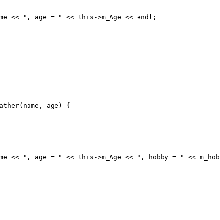
me << 
", age = "
 << 
this
->m_Age << endl;
ather
(name, age) {
me << 
", age = "
 << 
this
->m_Age << 
", hobby = "
 << m_hob