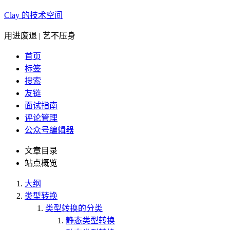
Clay 的技术空间
用进废退 | 艺不压身
首页
标签
搜索
友链
面试指南
评论管理
公众号编辑器
文章目录
站点概览
大纲
类型转换
类型转换的分类
静态类型转换