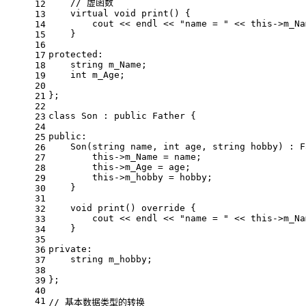
// 虚函数
12
virtual
void
print
()
{
13
        cout << endl << 
"name = "
 << 
this
->m_Na
14
    }
15
16
protected
:
17
    string m_Name;
18
int
 m_Age;
19
20
};
21
22
class
Son
 :
public
 Father {
23
24
public
:
25
Son
(string name, 
int
 age, string hobby) : 
F
26
this
->m_Name = name;
27
this
->m_Age = age;
28
this
->m_hobby = hobby;
29
    }
30
31
void
print
()
override
{
32
        cout << endl << 
"name = "
 << 
this
->m_Na
33
    }
34
35
private
:
36
    string m_hobby;
37
38
};
39
40
41
// 基本数据类型的转换