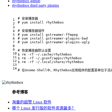
rhythmbox github
rhythmbox third party plugins
# 安装播放器
1
# yum
 install rhythmbox
2
3
# 安装播放器插件
4
5
# yum
 install gstreamer-ffmpeg
6
# yum
 install gstreamer-plugins-bad
7
# yum
 install gstreamer-plugins-ugly
8
9
# 恢复播放器默认设置
10
$ rm
 -rf
 ~/.cache/rhythmbox
11
$ rm
 -rf
 ~/.gconf/apps/rhythmbox
12
$ rm
 -rf
 ~/.
local
/share/rhythmbox
13
14
# 在Gnome-Shell中，Rhythmbox应用程序的配置菜
参考博客
海量的超赞 Linux 软件
哪个 Linux 发行版的软件资源最多？