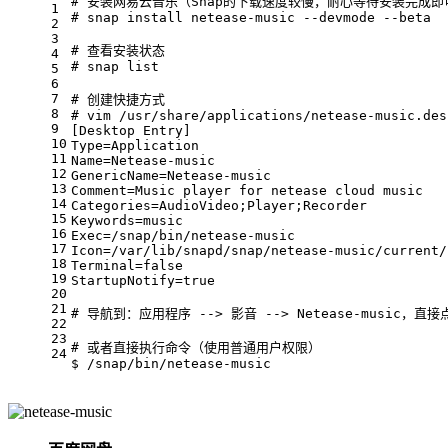
# 安装网易云音乐（Snap的下载速度较慢，耐心等待安装完成即
1
# snap
 install netease-music
 --devmode
 --beta
2
3
# 查看安装状态
4
# snap
 list
5
6
7
# 创建快捷方式
8
# vim
 /usr/share/applications/netease-music.des
9
[Desktop Entry]
10
Type=Application
11
Name=Netease-music
12
GenericName=Netease-music
13
Comment=Music player 
for
 netease cloud music
14
Categories=AudioVideo;Player;Recorder
15
Keywords=music
16
Exec=/snap/bin/netease-music
17
Icon=/var/lib/snapd/snap/netease-music/current/
18
Terminal=
false
19
StartupNotify=
true
20
21
# 导航到：应用程序 --> 影音 --> Netease-music
22
23
# 或者直接执行命令（使用普通用户权限）
24
$ /snap/bin/netease-music