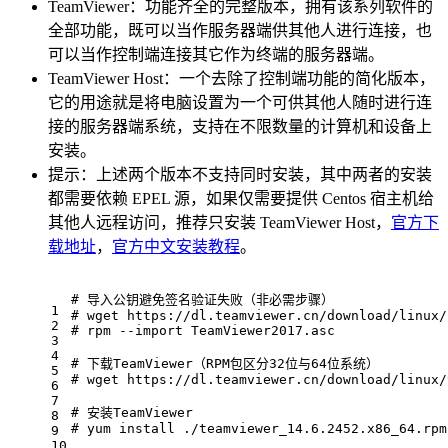
TeamViewer：功能齐全的完整版本，拥有该系列软件的
全部功能，既可以当作服务器端供其他人进行连接，也
可以当作控制端连接其它作为终端的服务器端。
TeamViewer Host：一个去除了控制端功能的简化版本，
它的用途就是将电脑设置为一个可供其他人随时进行连
接的服务器端系统，支持在不限数量的计算机和设备上
安装。
提示：上述两个版本不支持同时安装，其中两者的安装
都需要依赖 EPEL 源，如果仅需要提供 Centos 宿主机给
其他人远程访问，推荐只安装 TeamViewer Host，
官方下
载地址
，
官方中文安装教程
。
# 导入公钥避免签名验证失败（非必需步骤）
1
# wget
 https://dl.teamviewer.cn/download/linux/
2
# rpm
 --import
 TeamViewer2017.asc
3
4
# 下载TeamViewer（RPM包区分32位与64位系统）
5
# wget
 https://dl.teamviewer.cn/download/linux/
6
7
# 安装TeamViewer
8
# yum
 install ./teamviewer_14.6.2452.x86_64.rpm
9
10