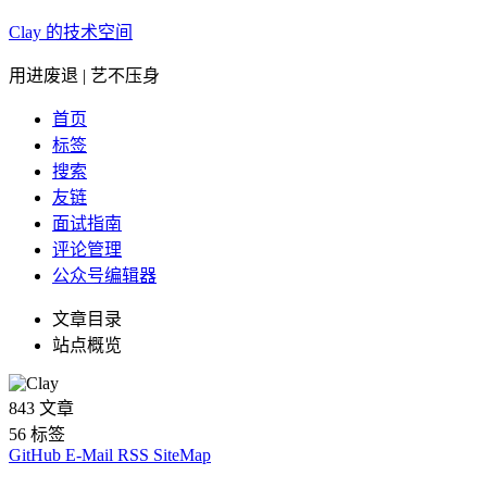
Clay 的技术空间
用进废退 | 艺不压身
首页
标签
搜索
友链
面试指南
评论管理
公众号编辑器
文章目录
站点概览
843
文章
56
标签
GitHub
E-Mail
RSS
SiteMap