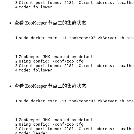
3
Client port found: 2181. Client address: localho
4
Mode: follower
查看 ZooKeeper 节点二的集群状态
1
sudo docker 
exec
 -it zookeeper02 zkServer.sh sta
1
ZooKeeper JMX enabled by default
2
Using config: /conf/zoo.cfg
3
Client port found: 2181. Client address: localho
4
Mode: follower
查看 ZooKeeper 节点三的集群状态
1
sudo docker 
exec
 -it zookeeper03 zkServer.sh sta
1
ZooKeeper JMX enabled by default
2
Using config: /conf/zoo.cfg
3
Client port found: 2181. Client address: localho
4
Mode: leader