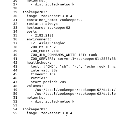
26
networks:
27
-
distributed-network
28
29
zookeeper02:
30
image:
zookeeper:3.8.4
31
container_name:
zookeeper02
32
restart:
always
33
hostname:
zookeeper02
34
ports:
35
-
2182
:2181
36
environment:
37
TZ:
Asia/Shanghai
38
ZOO_MY_ID:
2
39
ZOO_PORT:
2181
40
ZOO_4LW_COMMANDS_WHITELIST:
ruok
41
ZOO_SERVERS:
server.1=zookeeper01:2888:38
42
healthcheck:
43
test:
 [
"CMD"
, 
"sh"
, 
"-c"
, 
"echo ruok | nc
44
interval:
30s
45
timeout:
10s
46
retries:
5
47
start_period:
20s
48
volumes:
49
-
/usr/local/zookeeper/zookeeper02/data:/
50
-
/usr/local/zookeeper/zookeeper02/datalo
51
networks:
52
-
distributed-network
53
54
zookeeper03:
55
image:
zookeeper:3.8.4