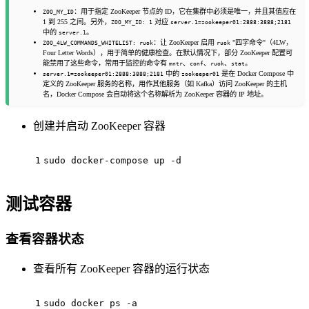
：用于指定 ZooKeeper 节点的 ID，它在集群中必须是唯一，并且其值应在
ZOO_MY_ID
1 到 255 之间。另外，
对应
ZOO_MY_ID: 1
server.1=zookeeper01:2888:3888;2181
中的
。
server.1
：让 ZooKeeper 启用
"四字命令"（4LW，
ZOO_4LW_COMMANDS_WHITELIST: ruok
ruok
Four Letter Words），用于简单的健康检查。在默认情况下，部分 ZooKeeper 配置可
能禁用了这些命令，常用于监控的命令有
、
、
、
。
mntr
conf
ruok
stat
中的
是在 Docker Compose 中
server.1=zookeeper01:2888:3888;2181
zookeeper01
定义的 ZooKeeper 服务的名称，用作其他服务（如 Kafka）访问 ZooKeeper 的主机
名，Docker Compose 会自动将这个名称解析为 ZooKeeper 容器的 IP 地址。
创建并启动 ZooKeeper 容器
1
sudo docker-compose up -d
测试容器
查看容器状态
查看所有 ZooKeeper 容器的运行状态
1
sudo docker ps -a