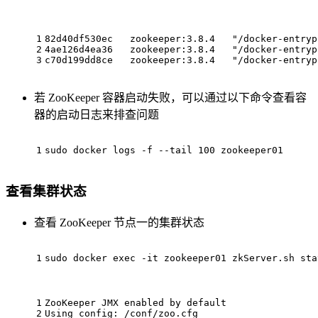
1
82d40df530ec   zookeeper:3.8.4   
"/docker-entryp
2
4ae126d4ea36   zookeeper:3.8.4   
"/docker-entryp
3
c70d199dd8ce   zookeeper:3.8.4   
"/docker-entryp
若 ZooKeeper 容器启动失败，可以通过以下命令查看容
器的启动日志来排查问题
1
sudo docker logs -f --tail 100 zookeeper01
查看集群状态
查看 ZooKeeper 节点一的集群状态
1
sudo docker 
exec
 -it zookeeper01 zkServer.sh sta
1
ZooKeeper JMX enabled by default
2
Using config: /conf/zoo.cfg