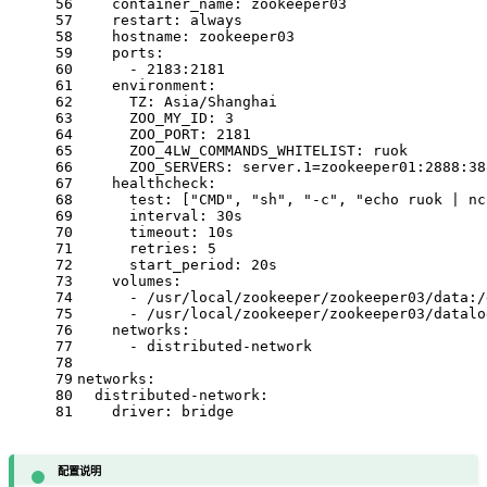
56
container_name:
zookeeper03
57
restart:
always
58
hostname:
zookeeper03
59
ports:
60
-
2183
:2181
61
environment:
62
TZ:
Asia/Shanghai
63
ZOO_MY_ID:
3
64
ZOO_PORT:
2181
65
ZOO_4LW_COMMANDS_WHITELIST:
ruok
66
ZOO_SERVERS:
server.1=zookeeper01:2888:38
67
healthcheck:
68
test:
 [
"CMD"
, 
"sh"
, 
"-c"
, 
"echo ruok | nc
69
interval:
30s
70
timeout:
10s
71
retries:
5
72
start_period:
20s
73
volumes:
74
-
/usr/local/zookeeper/zookeeper03/data:/
75
-
/usr/local/zookeeper/zookeeper03/datalo
76
networks:
77
-
distributed-network
78
79
networks:
80
distributed-network:
81
driver:
bridge
配置说明