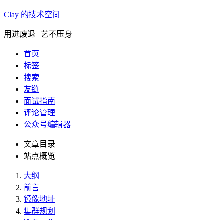
Clay 的技术空间
用进废退 | 艺不压身
首页
标签
搜索
友链
面试指南
评论管理
公众号编辑器
文章目录
站点概览
大纲
前言
镜像地址
集群规划