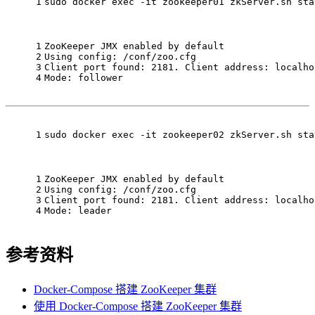
1
sudo docker 
exec
 -it zookeeper01 zkServer.sh sta
1
ZooKeeper JMX enabled by default
2
Using config: /conf/zoo.cfg
3
Client port found: 2181. Client address: localho
4
Mode: follower
1
sudo docker 
exec
 -it zookeeper02 zkServer.sh sta
1
ZooKeeper JMX enabled by default
2
Using config: /conf/zoo.cfg
3
Client port found: 2181. Client address: localho
4
Mode: leader
参考资料
Docker-Compose 搭建 ZooKeeper 集群
使用 Docker-Compose 搭建 ZooKeeper 集群