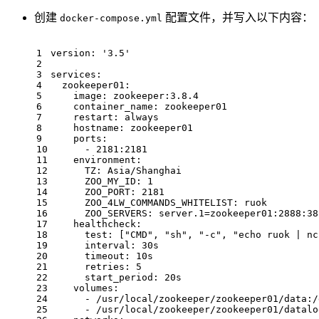
创建
配置文件，并写入以下内容：
docker-compose.yml
1
version:
'3.5'
2
3
services:
4
zookeeper01:
5
image:
zookeeper:3.8.4
6
container_name:
zookeeper01
7
restart:
always
8
hostname:
zookeeper01
9
ports:
10
-
2181
:2181
11
environment:
12
TZ:
Asia/Shanghai
13
ZOO_MY_ID:
1
14
ZOO_PORT:
2181
15
ZOO_4LW_COMMANDS_WHITELIST:
ruok
16
ZOO_SERVERS:
server.1=zookeeper01:2888:38
17
healthcheck:
18
test:
 [
"CMD"
, 
"sh"
, 
"-c"
, 
"echo ruok | nc
19
interval:
30s
20
timeout:
10s
21
retries:
5
22
start_period:
20s
23
volumes:
24
-
/usr/local/zookeeper/zookeeper01/data:/
25
-
/usr/local/zookeeper/zookeeper01/datalo