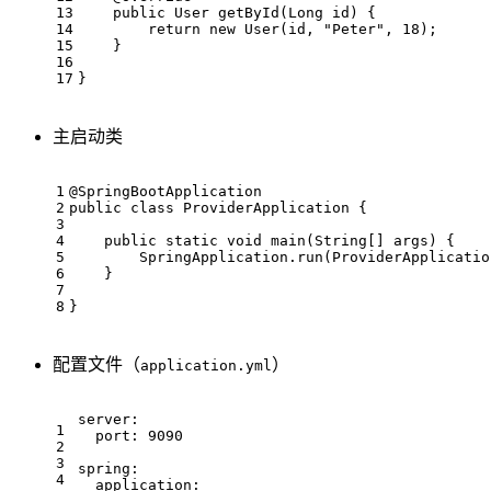
13
public
 User 
getById
(Long id)
{
14
return
new
 User(id, 
"Peter"
, 
18
);
15
    }
16
17
}
主启动类
1
@SpringBootApplication
2
public
class
ProviderApplication
{
3
4
public
static
void
main
(String[] args)
{
5
        SpringApplication.run(ProviderApplicatio
6
    }
7
8
}
配置文件（
）
application.yml
server:
1
port:
9090
2
3
spring:
4
application: