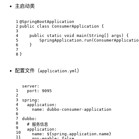
主启动类
1
@SpringBootApplication
2
public
class
ConsumerApplication
{
3
4
public
static
void
main
(String[] args)
{
5
        SpringApplication.run(ConsumerApplicatio
6
    }
7
8
}
配置文件（
）
application.yml
server:
1
port:
9095
2
3
spring:
4
application:
5
name:
dubbo-consumer-application
6
7
dubbo:
8
# 服务信息
9
application:
10
name:
${spring.application.name}
11
qos-enable:
false