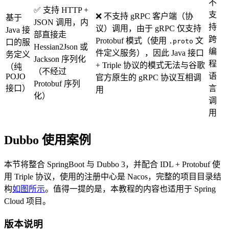
不
✅ 支持 HTTP +
支
❌ 不支持 gRPC 客户端（协
基于
JSON 调用，内
持
议）调用，由于 gRPC 仅支持
Java 接
部直接走
跨
Protobuf 模式（使用
文
.proto
口的服
Hessian2Json 或
编
件定义服务），因此 Java 接口
务定义
Jackson 序列化
程
+ Triple 协议的模式无法与谷歌
（纯
（不经过
语
POJO
官方原生的 gRPC 协议互相调
Protobuf 序列
接口）
言
用
化）
调
用
Dubbo 使用案例
本节将整合 SpringBoot 与 Dubbo 3，并配合 IDL + Protobuf 使
用 Triple 协议，使用的注册中心是 Nacos，完整的项目目录结
构
如图所示
。值得一提的是，本教程的内容也适用于 Spring
Cloud 项目。
版本说明