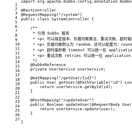
import
 org.apache.dubbo.config.annotation.Dubbo
1
2
@RestController
3
@RequestMapping("/system")
4
public
class
SystemController
{
5
6
/**
7
     * 引用 Dubbo 服务
8
     * <p> 可以指定版本、负载均衡算法、重试次数、超时
9
10
     * <p> 负载均衡默认为 random，还可以配置为：roundrob
11
     * <p> 超时毫秒数 timeout 可以统一在 appli
12
     * <p> 重试次数 retries 可以统一在 appl
13
     */
14
@DubboReference
15
private
 UserService userService;
16
17
@GetMapping("/getUser/{id}")
18
public
 User 
getUser
(
@PathVariable("id")
 Lon
19
return
 userService.getById(id);
20
    }
21
22
@PostMapping("/updateUser")
23
public
 Boolean 
updateUser
(
@RequestBody
 User
24
return
 userService.update(user);
25
    }
26
27
}