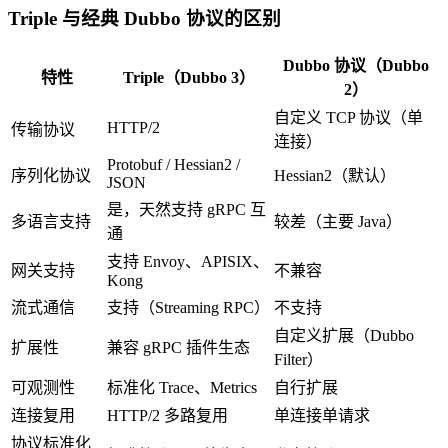
Triple 与经典 Dubbo 协议的区别
Dubbo 协议（Dubbo
特性
Triple（Dubbo 3）
2）
自定义 TCP 协议（单
HTTP/2
传输协议
连接）
Protobuf / Hessian2 /
序列化协议
Hessian2（默认）
JSON
是，天然支持 gRPC 互
多语言支持
较差（主要 Java）
通
支持 Envoy、APISIX、
网关支持
不兼容
Kong
流式通信
支持（Streaming RPC）
不支持
自定义扩展（Dubbo
扩展性
兼容 gRPC 插件生态
Filter）
可观测性
标准化 Trace、Metrics
自行扩展
连接复用
HTTP/2 多路复用
单连接单请求
协议标准化