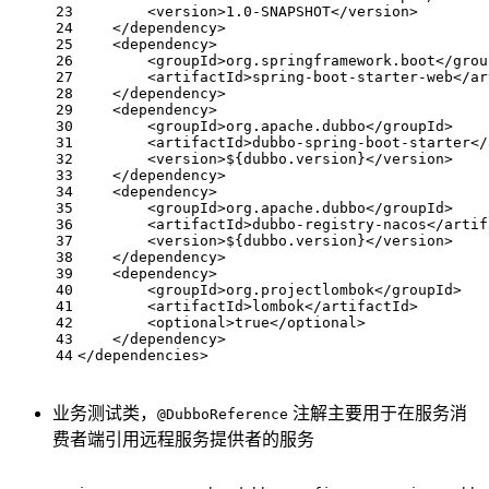
23
<
version
>
1.0-SNAPSHOT
</
version
>
24
</
dependency
>
25
<
dependency
>
26
<
groupId
>
org.springframework.boot
</
grou
27
<
artifactId
>
spring-boot-starter-web
</
ar
28
</
dependency
>
29
<
dependency
>
30
<
groupId
>
org.apache.dubbo
</
groupId
>
31
<
artifactId
>
dubbo-spring-boot-starter
</
32
<
version
>
${dubbo.version}
</
version
>
33
</
dependency
>
34
<
dependency
>
35
<
groupId
>
org.apache.dubbo
</
groupId
>
36
<
artifactId
>
dubbo-registry-nacos
</
artif
37
<
version
>
${dubbo.version}
</
version
>
38
</
dependency
>
39
<
dependency
>
40
<
groupId
>
org.projectlombok
</
groupId
>
41
<
artifactId
>
lombok
</
artifactId
>
42
<
optional
>
true
</
optional
>
43
</
dependency
>
44
</
dependencies
>
业务测试类，
注解主要用于在服务消
@DubboReference
费者端引用远程服务提供者的服务