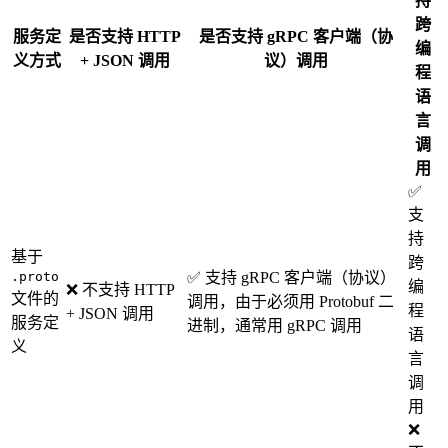
持
跨
服务定
是否支持 HTTP
是否支持 gRPC 客户端（协
编
义方式
+ JSON 调用
议）调用
程
语
言
调
用
✅
支
持
基于
跨
.proto
✅ 支持 gRPC 客户端（协议）
编
❌ 不支持 HTTP
文件的
调用，由于必须用 Protobuf 二
程
+ JSON 调用
服务定
进制，通常用 gRPC 调用
语
义
言
调
用
❌