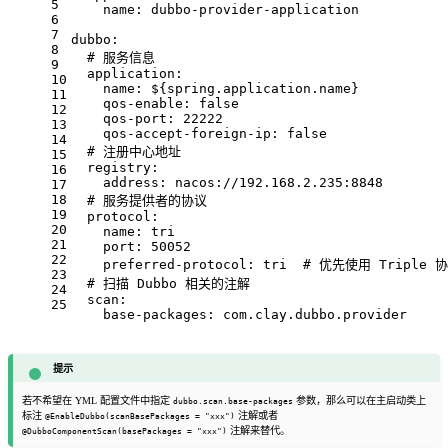
5
name:
dubbo-provider-application
6
7
dubbo:
8
# 服务信息
9
application:
10
name:
${spring.application.name}
11
qos-enable:
false
12
qos-port:
22222
13
qos-accept-foreign-ip:
false
14
# 注册中心地址
15
registry:
16
address:
nacos://192.168.2.235:8848
17
18
# 服务提供者的协议
19
protocol:
20
name:
tri
21
port:
50052
22
preferred-protocol:
tri
# 优先使用 Triple 
23
# 扫描 Dubbo 相关的注解
24
scan:
25
base-packages:
com.clay.dubbo.provider
提示
若不希望在 YML 配置文件中指定
参数，那么可以在主启动类上
dubbo.scan.base-packages
标注
注解或者
@EnableDubbo(scanBasePackages = "xxx")
注解来替代。
@DubboComponentScan(basePackages = "xxx")