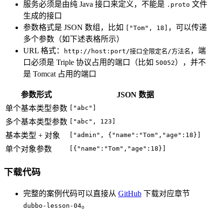
服务必须是由纯 Java 接口来定义，不能是
文件
.proto
生成的接口
参数格式是 JSON 数组，比如
，可以传递
["Tom", 18]
多个参数（如下述表格所示）
URL 格式：
，端
http://host:port/接口全限定名/方法名
口必须是 Triple 协议占用的端口（比如
），并不
50052
是 Tomcat 占用的端口
参数形式
JSON 数据
单个基本类型参数
["abc"]
多个基本类型参数
["abc", 123]
基本类型 + 对象
["admin", {"name":"Tom","age":18}]
单个对象参数
[{"name":"Tom","age":18}]
下载代码
完整的案例代码可以直接从
GitHub
下载对应章节
。
dubbo-lesson-04