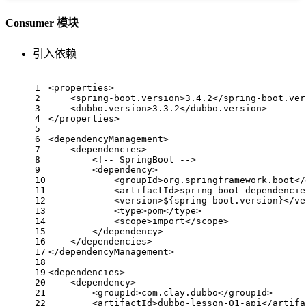
Consumer 模块
引入依赖
1
<
properties
>
2
<
spring-boot.version
>
3.4.2
</
spring-boot.ver
3
<
dubbo.version
>
3.3.2
</
dubbo.version
>
4
</
properties
>
5
6
<
dependencyManagement
>
7
<
dependencies
>
8
<!-- SpringBoot -->
9
<
dependency
>
10
<
groupId
>
org.springframework.boot
</
11
<
artifactId
>
spring-boot-dependencie
12
<
version
>
${spring-boot.version}
</
ve
13
<
type
>
pom
</
type
>
14
<
scope
>
import
</
scope
>
15
</
dependency
>
16
</
dependencies
>
17
</
dependencyManagement
>
18
19
<
dependencies
>
20
<
dependency
>
21
<
groupId
>
com.clay.dubbo
</
groupId
>
22
<
artifactId
>
dubbo-lesson-01-api
</
artifa