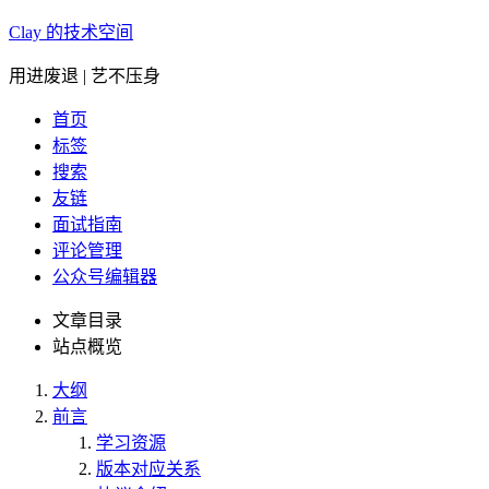
Clay 的技术空间
用进废退 | 艺不压身
首页
标签
搜索
友链
面试指南
评论管理
公众号编辑器
文章目录
站点概览
大纲
前言
学习资源
版本对应关系