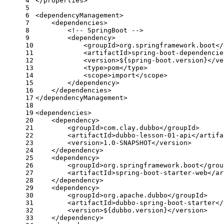
4
</
properties
>
5
6
<
dependencyManagement
>
7
<
dependencies
>
8
<!-- SpringBoot -->
9
<
dependency
>
10
<
groupId
>
org.springframework.boot
</
11
<
artifactId
>
spring-boot-dependencie
12
<
version
>
${spring-boot.version}
</
ve
13
<
type
>
pom
</
type
>
14
<
scope
>
import
</
scope
>
15
</
dependency
>
16
</
dependencies
>
17
</
dependencyManagement
>
18
19
<
dependencies
>
20
<
dependency
>
21
<
groupId
>
com.clay.dubbo
</
groupId
>
22
<
artifactId
>
dubbo-lesson-01-api
</
artifa
23
<
version
>
1.0-SNAPSHOT
</
version
>
24
</
dependency
>
25
<
dependency
>
26
<
groupId
>
org.springframework.boot
</
grou
27
<
artifactId
>
spring-boot-starter-web
</
ar
28
</
dependency
>
29
<
dependency
>
30
<
groupId
>
org.apache.dubbo
</
groupId
>
31
<
artifactId
>
dubbo-spring-boot-starter
</
32
<
version
>
${dubbo.version}
</
version
>
33
</
dependency
>