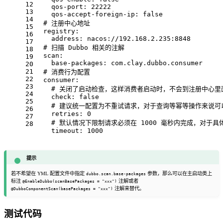
12
qos-port:
22222
13
qos-accept-foreign-ip:
false
14
# 注册中心地址
15
registry:
16
address:
nacos://192.168.2.235:8848
17
# 扫描 Dubbo 相关的注解
18
scan:
19
base-packages:
com.clay.dubbo.consumer
20
21
# 消费行为配置
22
consumer:
23
# 关闭了启动检查，这样消费者启动时，不会到注册中心里
24
check:
false
25
# 建议统一配置为不重试请求，对于查询等幂等操作来说可
26
retries:
0
27
# 默认情况下限制请求必须在 1000 毫秒内完成，对于
28
timeout:
1000
提示
若不希望在 YML 配置文件中指定
参数，那么可以在主启动类上
dubbo.scan.base-packages
标注
注解或者
@EnableDubbo(scanBasePackages = "xxx")
注解来替代。
@DubboComponentScan(basePackages = "xxx")
测试代码