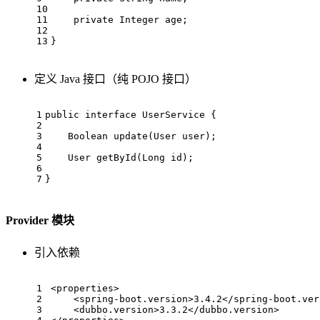
10
11
private
 Integer age;
12
13
}
定义 Java 接口（纯 POJO 接口）
1
public
interface
UserService
{
2
3
Boolean 
update
(User user)
;
4
5
User 
getById
(Long id)
;
6
7
}
Provider 模块
引入依赖
1
<
properties
>
2
<
spring-boot.version
>
3.4.2
</
spring-boot.ver
3
<
dubbo.version
>
3.3.2
</
dubbo.version
>