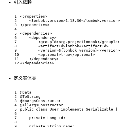
引入依赖
1
<
properties
>
2
<
lombok.version
>
1.18.36
</
lombok.version
>
3
</
properties
>
4
5
<
dependencies
>
6
<
dependency
>
7
<
groupId
>
org.projectlombok
</
groupId
>
8
<
artifactId
>
lombok
</
artifactId
>
9
<
version
>
${lombok.version}
</
version
>
10
<
optional
>
true
</
optional
>
11
</
dependency
>
12
</
dependencies
>
定义实体类
1
@Data
2
@ToString
3
@NoArgsConstructor
4
@AllArgsConstructor
5
public
class
User
implements
Serializable
{
6
7
private
 Long id;
8
9
private
 String name;