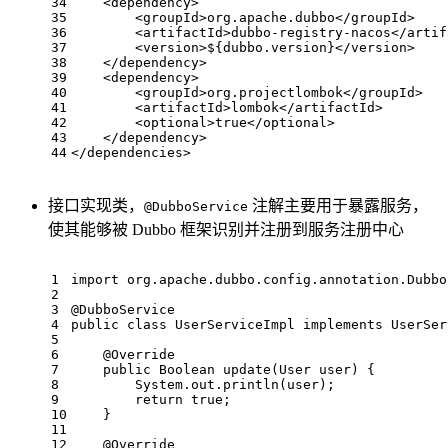
34
<
dependency
>
35
<
groupId
>
org.apache.dubbo
</
groupId
>
36
<
artifactId
>
dubbo-registry-nacos
</
artif
37
<
version
>
${dubbo.version}
</
version
>
38
</
dependency
>
39
<
dependency
>
40
<
groupId
>
org.projectlombok
</
groupId
>
41
<
artifactId
>
lombok
</
artifactId
>
42
<
optional
>
true
</
optional
>
43
</
dependency
>
44
</
dependencies
>
接口实现类，
注解主要用于暴露服务，
@DubboService
使其能够被 Dubbo 框架识别并注册到服务注册中心
1
import
 org.apache.dubbo.config.annotation.Dubbo
2
3
@DubboService
4
public
class
UserServiceImpl
implements
UserSer
5
6
@Override
7
public
 Boolean 
update
(User user)
{
8
        System.out.println(user);
9
return
true
;
10
    }
11
12
@Override