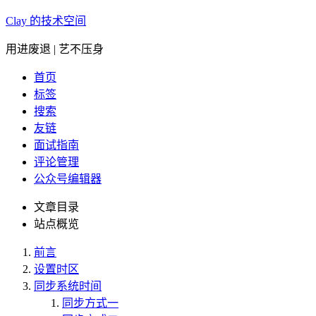
Clay 的技术空间
用进废退 | 艺不压身
首页
标签
搜索
友链
面试指南
评论管理
公众号编辑器
文章目录
站点概览
前言
设置时区
同步系统时间
同步方式一