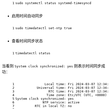
1
sudo systemctl status systemd-timesyncd
启用时间自动同步
1
sudo timedatectl set-ntp 
true
查看时间同步状态
1
timedatectl status
当看到
则表示时间同步成
System clock synchronized: yes
功：
1
               Local time: Fri 2024-03-07 12:34:
2
           Universal time: Fri 2024-03-07 12:34:
3
                 RTC time: Fri 2024-03-07 12:34:
4
                Time zone: Etc/UTC (UTC, +0000)
5
System clock synchronized: yes
6
              NTP service: active
7
          RTC in local TZ: no