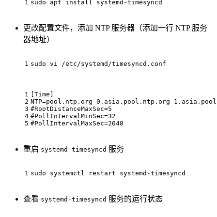
1
sudo apt install systemd-timesyncd
更改配置文件，添加 NTP 服务器（添加一行 NTP 服务
器地址）
1
sudo vi /etc/systemd/timesyncd.conf
1
[Time]
2
NTP=pool.ntp.org 0.asia.pool.ntp.org 1.asia.pool
3
#RootDistanceMaxSec=5
4
#PollIntervalMinSec=32
5
#PollIntervalMaxSec=2048
重启
服务
systemd-timesyncd
1
sudo systemctl restart systemd-timesyncd
查看
服务的运行状态
systemd-timesyncd