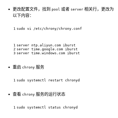
更改配置文件，找到
或者
相关行，更改为
pool
server
以下内容：
1
sudo vi /etc/chrony/chrony.conf
1
server ntp.aliyun.com iburst
2
server time.google.com iburst
3
server time.windows.com iburst
重启
服务
chrony
1
sudo systemctl restart chronyd
查看
服务的运行状态
chrony
1
sudo systemctl status chronyd