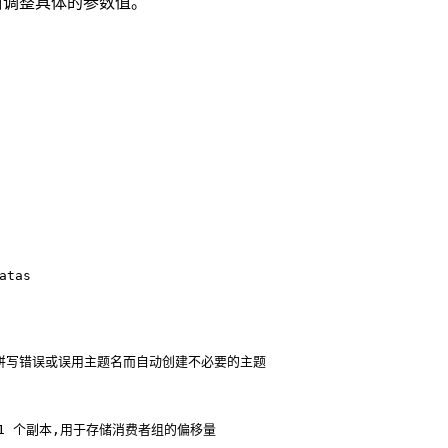
适当调整具体的参数值。
atas
因拼写错误或误用主题名而自动创建不必要的主题
认是 1 个副本,用于存储消费者组的偏移量