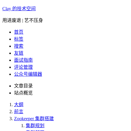
Clay 的技术空间
用进废退 | 艺不压身
首页
标签
搜索
友链
面试指南
评论管理
公众号编辑器
文章目录
站点概览
大纲
前言
Zookeeper 集群搭建
集群规划