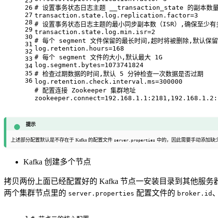
25
26
# 设置事务状态日志主题 __transaction_state 的副本数
27
transaction.state.log.replication.factor
=
3
28
# 设置事务状态日志主题的最小同步副本数（ISR）,确保至少
29
transaction.state.log.min.isr
=
2
30
# 每个 segment 文件保留的最长时间,超时将被删除,默认保留
31
log.retention.hours
=
168
32
# 每个 segment 文件的大小,默认最大 1G
33
log.segment.bytes
=
1073741824
34
35
# 检查过期数据的时间,默认 5 分钟检查一次数据是否过期
36
log.retention.check.interval.ms
=
300000
# 配置连接 Zookeeper 集群地址
zookeeper.connect
=
192.168.1.1:2181,192.168.1.2:
提示
上述部分配置默认是不存在于 Kafka 的配置文件
中的，因此需要手动添加缺
server.properties
Kafka 创建多个节点
拷贝两份上面已经配置好的 Kafka 节点一安装目录到其他
两个集群节点里的
配置文件的
server.properties
broker.id