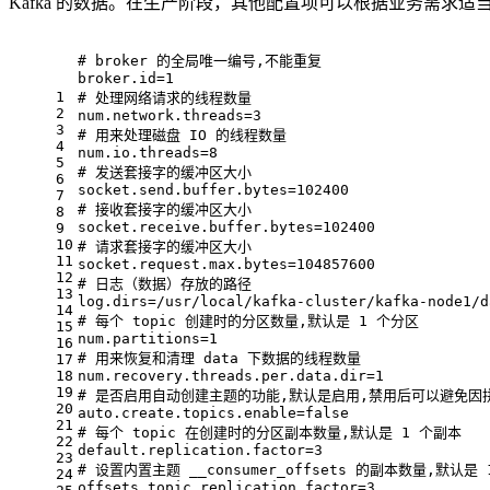
Kafka 的数据。在生产阶段，其他配置项可以根据业务需求
# broker 的全局唯一编号,不能重复
broker.id
=
1
1
# 处理网络请求的线程数量
2
num.network.threads
=
3
3
# 用来处理磁盘 IO 的线程数量
4
num.io.threads
=
8
5
# 发送套接字的缓冲区大小
6
socket.send.buffer.bytes
=
102400
7
# 接收套接字的缓冲区大小
8
socket.receive.buffer.bytes
=
102400
9
10
# 请求套接字的缓冲区大小
11
socket.request.max.bytes
=
104857600
12
# 日志（数据）存放的路径
13
log.dirs
=
/usr/local/kafka-cluster/kafka-node1/d
14
# 每个 topic 创建时的分区数量,默认是 1 个分区
15
num.partitions
=
1
16
# 用来恢复和清理 data 下数据的线程数量
17
18
num.recovery.threads.per.data.dir
=
1
19
# 是否启用自动创建主题的功能,默认是启用,禁用后可以避免
20
auto.create.topics.enable
=
false
21
# 每个 topic 在创建时的分区副本数量,默认是 1 个副本
22
default.replication.factor
=
3
23
# 设置内置主题 __consumer_offsets 的副本数量,默
24
offsets.topic.replication.factor
=
3