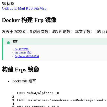
56
标签
GitHub
E-Mail
RSS
SiteMap
Docker 构建 Frp 镜像
发表于
2022-01-15
阅读次数：
453
评论数：
本文字数：
105
阅
前言
Frp 官方文档
Frp GitHub 项目
Frp Docker GitHub 项目
构建 Frps 镜像
Dockerfile 编写
1
FROM
 amd64/alpine:
3.10
2
3
LABEL
 maintainer=
"snowdream <sn0wdr1am@icloud.c
4