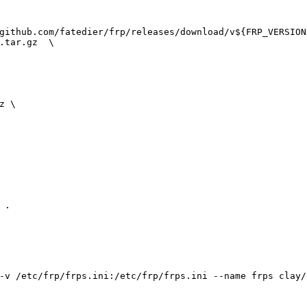
github.com/fatedier/frp/releases/download/v
${FRP_VERSION
.tar.gz  \
z \
 .
-v
 /etc/frp/frps.ini:/etc/frp/frps.ini
 --name
 frps clay/