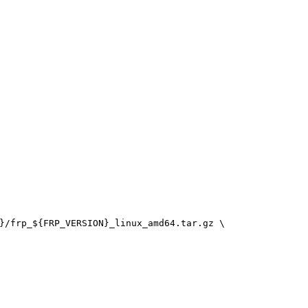
}/frp_${FRP_VERSION}_linux_amd64.tar.gz \