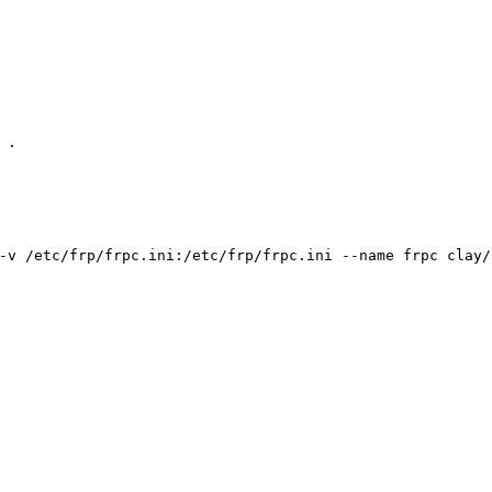
 .
-v
 /etc/frp/frpc.ini:/etc/frp/frpc.ini
 --name
 frpc clay/