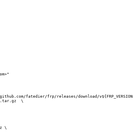
om>"
github.com/fatedier/frp/releases/download/v${FRP_VERSION
.tar.gz  \
z \