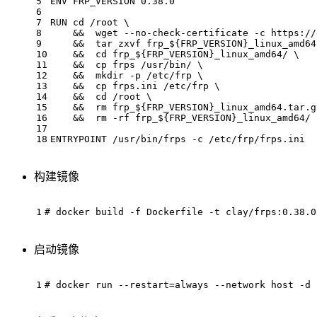
5
ENV
 FRP_VERSION 
0.38
.
0
6
7
RUN
cd
 /root \
8
    &&  wget --no-check-certificate -c https://
9
    &&  tar zxvf frp_
${FRP_VERSION}
_linux_amd64
10
    &&  
cd
 frp_
${FRP_VERSION}
_linux_amd64/ \
11
    &&  cp frps /usr/bin/ \
12
    &&  mkdir -p /etc/frp \
13
    &&  cp frps.ini /etc/frp \
14
    &&  
cd
 /root \
15
    &&  rm frp_
${FRP_VERSION}
_linux_amd64.tar.g
16
    &&  rm -rf frp_
${FRP_VERSION}
_linux_amd64/ 
17
18
ENTRYPOINT
 /usr/bin/frps -c /etc/frp/frps.ini
构建镜像
1
# docker
 build
 -f
 Dockerfile
 -t
 clay/frps:0.38.0
启动镜像
1
# docker
 run
 --restart
=always
 --network
 host
 -d
 