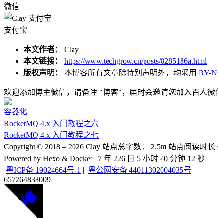
微信
支付宝
本文作者：
Clay
本文链接：
https://www.techgrow.cn/posts/8285186a.html
版权声明：
本博客所有文章除特别声明外，均采用
BY-N
欢迎添加博主微信，请备注 "博客"，届时会邀请您加入百人微
容器化
RocketMQ 4.x 入门教程之六
RocketMQ 4.x 入门教程之七
Copyright © 2018 –
2026
Clay
站点总字数：
2.5m
站点阅读时长 
Powered by Hexo & Docker | 7 年 226 日 5 小时 40 分钟 12 秒
粤ICP备 19024664号-1
|
粤公网安备 44011302004035号
657264
838009