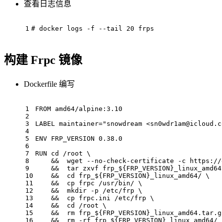
查看日志信息
1
# docker
 logs
 -f
 --tail
 20 frps
构建 Frpc 镜像
Dockerfile 编写
1
FROM amd64/alpine:3.10
2
3
LABEL maintainer="snowdream <sn0wdr1am@icloud.c
4
5
ENV FRP_VERSION 0.38.0
6
7
RUN cd /root \
8
    &&  wget --no-check-certificate -c https://
9
    &&  tar zxvf frp_${FRP_VERSION}_linux_amd64
10
    &&  cd frp_${FRP_VERSION}_linux_amd64/ \
11
    &&  cp frpc /usr/bin/ \
12
    &&  mkdir -p /etc/frp \
13
    &&  cp frpc.ini /etc/frp \
14
    &&  cd /root \
15
    &&  rm frp_${FRP_VERSION}_linux_amd64.tar.g
16
    &&  rm -rf frp_${FRP_VERSION}_linux_amd64/ 