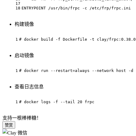
17
18
ENTRYPOINT /usr/bin/frpc -c /etc/frp/frpc.ini
构建镜像
1
# docker
 build
 -f
 Dockerfile
 -t
 clay/frpc:0.38.0
启动镜像
1
# docker
 run
 --restart
=always
 --network
 host
 -d
 
查看日志信息
1
# docker
 logs
 -f
 --tail
 20 frpc
支持一根棒棒糖！
赞赏