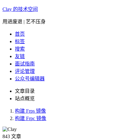
Clay 的技术空间
用进废退 | 艺不压身
首页
标签
搜索
友链
面试指南
评论管理
公众号编辑器
文章目录
站点概览
构建 Frps 镜像
构建 Frpc 镜像
843
文章