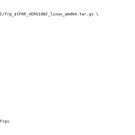
}
/frp_
${FRP_VERSION}
_linux_amd64.tar.gz \
frps