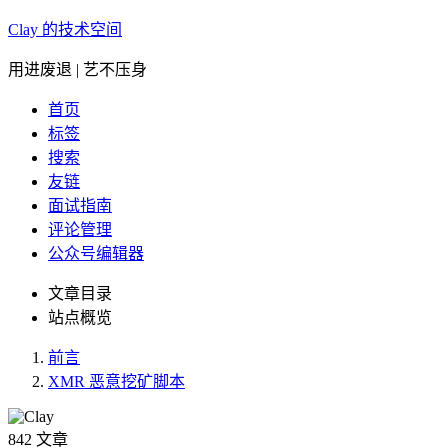
Clay 的技术空间
用进废退 | 艺不压身
首页
标签
搜索
友链
面试指南
评论管理
公众号编辑器
文章目录
站点概览
前言
XMR 恶意挖矿脚本
842
文章