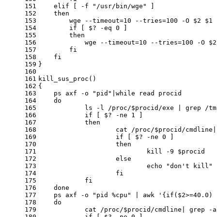
151
elif
 [
 -f
"/usr/bin/wge"
 ]
152
then
153
        wge
 --timeout
=10
 --tries
=100
 -O
$2
$1
154
if
 [ $?
 -eq
 0 ]
155
then
156
            wge
 --timeout
=10
 --tries
=100
 -O
$2
157
fi
158
fi
159
}
160
161
kill_sus_proc
()
162
{
163
    ps axf
 -o
"pid"
|
while
read
 procid
164
do
165
            ls
 -l
 /proc/
$procid
/exe | grep /tm
166
if
 [ $?
 -ne
 1 ]
167
then
168
                    cat /proc/
$procid
/cmdline|
169
if
 [ $?
 -ne
 0 ]
170
then
171
kill
 -9
$procid
172
else
173
echo
"don't kill"
174
fi
175
fi
176
done
177
    ps axf
 -o
"pid %cpu"
 | awk 
'{if($2>=40.0) 
178
do
179
            cat /proc/
$procid
/cmdline| grep
 -a
180
if
 [ $?
 -ne
 0 ]