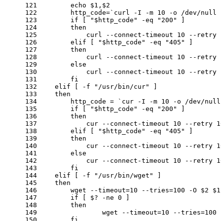
121
echo
$1
,
$2
122
        http_code=`curl
 -I
 -m
 10
 -o
 /dev/null
 
123
if
 [ 
"
$http_code
"
 -eq
"200"
 ]
124
then
125
            curl
 --connect
-timeout 10
 --retry
 
126
elif
 [ 
"
$http_code
"
 -eq
"405"
 ]
127
then
128
            curl
 --connect
-timeout 10
 --retry
 
129
else
130
            curl
 --connect
-timeout 10
 --retry
 
131
fi
132
elif
 [
 -f
"/usr/bin/cur"
 ]
133
then
134
        http_code = `cur
 -I
 -m
 10
 -o
 /dev/null
135
if
 [ 
"
$http_code
"
 -eq
"200"
 ]
136
then
137
            cur
 --connect
-timeout 10
 --retry
 1
138
elif
 [ 
"
$http_code
"
 -eq
"405"
 ]
139
then
140
            cur
 --connect
-timeout 10
 --retry
 1
141
else
142
            cur
 --connect
-timeout 10
 --retry
 1
143
fi
144
elif
 [
 -f
"/usr/bin/wget"
 ]
145
then
146
        wget
 --timeout
=10
 --tries
=100
 -O
$2
$1
147
if
 [ $?
 -ne
 0 ]
148
then
149
		wget
 --timeout
=10
 --tries
=100
 
150
fi