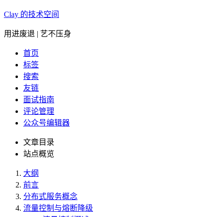
Clay 的技术空间
用进废退 | 艺不压身
首页
标签
搜索
友链
面试指南
评论管理
公众号编辑器
文章目录
站点概览
大纲
前言
分布式服务概念
流量控制与熔断降级