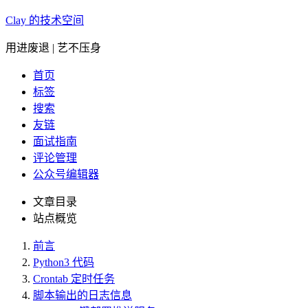
Clay 的技术空间
用进废退 | 艺不压身
首页
标签
搜索
友链
面试指南
评论管理
公众号编辑器
文章目录
站点概览
前言
Python3 代码
Crontab 定时任务
脚本输出的日志信息