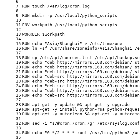
6
7
RUN
 touch /var/
log
/cron.log
8
9
RUN
 mkdir -p /usr/
local
/python_scripts
10
11
ENV
 workpath /usr/local/python_scripts
12
13
WORKDIR
$workpath
14
15
RUN
echo
"Asia/Shanghai"
 > /etc/timezone
16
RUN
 ln -sf /usr/share/zoneinfo/Asia/Shanghai /e
17
18
RUN
 cp /etc/apt/sources.list /etc/apt/backup.so
19
RUN
echo
"deb http://mirrors.163.com/debian/ st
20
RUN
echo
"deb http://mirrors.163.com/debian/ st
21
RUN
echo
"deb http://mirrors.163.com/debian/ st
22
RUN
echo
"deb-src http://mirrors.163.com/debian
23
RUN
echo
"deb-src http://mirrors.163.com/debian
24
RUN
echo
"deb-src http://mirrors.163.com/debian
25
RUN
echo
"deb http://mirrors.163.com/debian-sec
26
RUN
echo
"deb-src http://mirrors.163.com/debian
27
28
RUN
 apt-get -y update && apt-get -y upgrade
29
RUN
 apt-get -y install python-rsa python-reques
30
RUN
 apt-get -y autoclean && apt-get -y autoremo
31
32
RUN
 sed -i 
"s/#cron./cron./g"
 /etc/rsyslog.conf
33
34
RUN
echo
"0 */2 * * * root /usr/bin/python3 /us
35