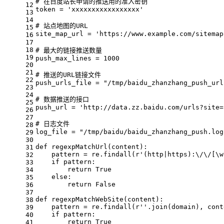
# 在百度站长申请的推送用的准入密钥
12
token = 
'xxxxxxxxxxxxxxxxx'
13
14
# 站点地图的URL
15
site_map_url = 
'https://www.example.com/sitemap
16
17
18
# 最大的链接推送数量
19
push_max_lines = 
1000
20
21
# 推送的URL链接文件
22
push_urls_file = 
"/tmp/baidu_zhanzhang_push_url
23
24
# 数据推送的接口
25
push_url = 
'http://data.zz.baidu.com/urls?site=
26
27
# 日志文件
28
log_file = 
"/tmp/baidu/baidu_zhanzhang_push.log
29
30
def
regexpMatchUrl
(
content
):
31
    pattern = re.findall(
r'(http|https):\/\/[\w
32
if
 pattern:
33
return
True
34
else
:
35
return
False
36
37
def
regexpMatchWebSite
(
content
):
38
    pattern = re.findall(
r''
.join(domain), cont
39
if
 pattern:
40
return
True
41