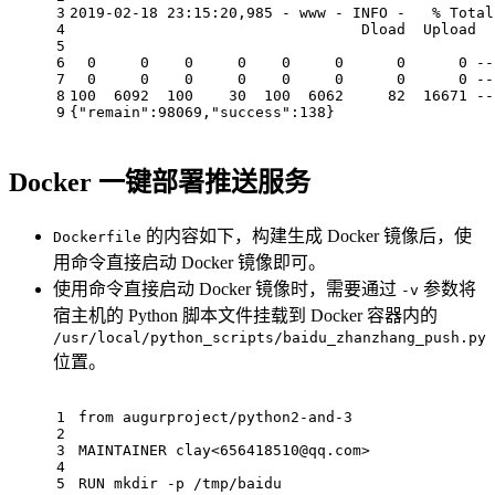
3
2019-02-18 23:15:20,985 - www - INFO -   % Total
4
                                 Dload  Upload  
5
6
  0     0    0     0    0     0      0      0 --
7
  0     0    0     0    0     0      0      0 --
8
100  6092  100    30  100  6062     82  16671 --
9
{
"remain"
:98069,
"success"
:138}
Docker 一键部署推送服务
的内容如下，构建生成 Docker 镜像后，使
Dockerfile
用命令直接启动 Docker 镜像即可。
使用命令直接启动 Docker 镜像时，需要通过
参数将
-v
宿主机的 Python 脚本文件挂载到 Docker 容器内的
/usr/local/python_scripts/baidu_zhanzhang_push.py
位置。
1
from
 augurproject/python2-and-
3
2
3
MAINTAINER
 clay<
656418510
@qq.com>
4
5
RUN
 mkdir -p /tmp/baidu