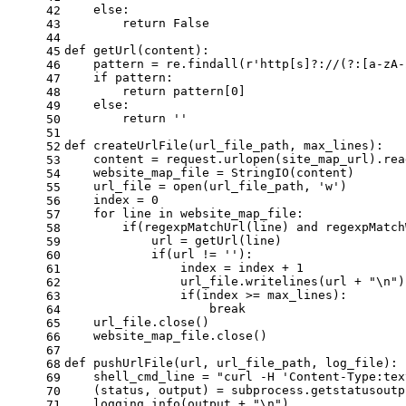
else
:
42
return
False
43
44
def
getUrl
(
content
):
45
    pattern = re.findall(
r'http[s]?://(?:[a-zA-
46
if
 pattern:
47
return
 pattern[
0
]
48
else
:
49
return
''
50
51
def
createUrlFile
(
url_file_path, max_lines
):
52
    content = request.urlopen(site_map_url).rea
53
    website_map_file = StringIO(content)
54
    url_file = 
open
(url_file_path, 
'w'
)
55
    index = 
0
56
for
 line 
in
 website_map_file:
57
if
(regexpMatchUrl(line) 
and
 regexpMatch
58
            url = getUrl(line)
59
if
(url != 
''
):
60
                index = index + 
1
61
                url_file.writelines(url + 
"\n"
)
62
if
(index >= max_lines):
63
break
64
    url_file.close()
65
    website_map_file.close()
66
67
def
pushUrlFile
(
url, url_file_path, log_file
):
68
    shell_cmd_line = 
"curl -H 'Content-Type:tex
69
    (status, output) = subprocess.getstatusoutp
70
    logging.info(output + 
"\n"
)
71