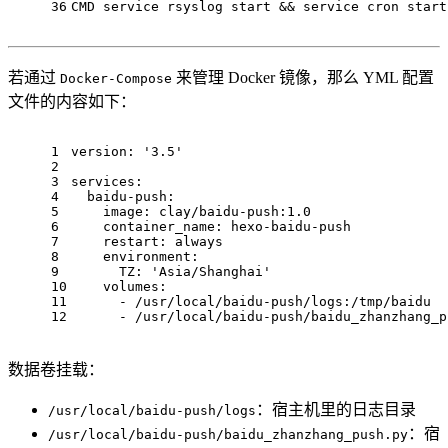
36
CMD
 service rsyslog start && service cron start
若通过
来管理 Docker 镜像，那么 YML 配置
Docker-Compose
文件的内容如下：
1
version:
'3.5'
2
3
services:
4
baidu-push:
5
image:
clay/baidu-push:1.0
6
container_name:
hexo-baidu-push
7
restart:
always
8
environment:
9
TZ:
'Asia/Shanghai'
10
volumes:
11
-
/usr/local/baidu-push/logs:/tmp/baidu
12
-
/usr/local/baidu-push/baidu_zhanzhang_p
数据卷挂载：
：宿主机里的日志目录
/usr/local/baidu-push/logs
：宿
/usr/local/baidu-push/baidu_zhanzhang_push.py