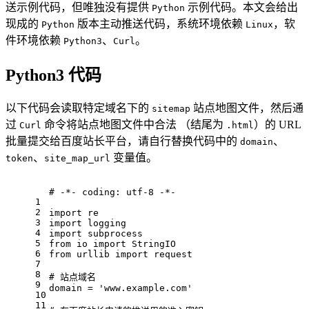
送示例代码，但唯独没有提供
示例代码。本文会给出
Python
现成的
版本主动推送代码，系统环境依赖
，软
Python
Linux
件环境依赖
、
。
Python3
Curl
Python3 代码
以下代码会读取特定域名下的
站点地图文件，然后通
sitemap
过
命令将站点地图文件中合法 （结尾为
）的 URL
Curl
.html
批量提交给百度站长平台，请自行替换代码中的
、
domain
、
变量值。
token
site_map_url
# -*- coding: utf-8 -*-
1
2
import
 re
3
import
 logging
4
import
 subprocess
5
from
 io 
import
 StringIO
6
from
 urllib 
import
 request
7
8
# 站点域名
9
domain = 
'www.example.com'
10
11