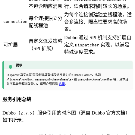
不包含响应消息
行，适合请求耗时较长的场景。
为每个连接创建独立线程池，适
每个连接独立分
connection
合多连接、隔离性要求高的场
配线程池
景。
Dubbo 通过 SPI 机制支持扩展自
自定义派发策略
可扩展
定义
实现，以满足
Dispatcher
（SPI 扩展）
特殊调度需求。
提示
Dispatcher 真实的职责是创建具有线程派发能力的 ChannelHandler，比如
、
和
等，其本身
AllChannelHandler
MessageOnlyChannelHandler
ExecutionChannelHandler
并不具备线程派发能力，详细介绍请看
这里
。
服务引用总结
Dubbo（
）服务引用的时序图（源自 Dubbo 官方文档）
2.7.x
如下所示：