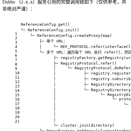
Dubbo （
）服务引用的完整调用链如下（仅供参考，并
2.6.6
非绝对严谨）：
ReferenceConfig.get()                       
└─ ReferenceConfig.init()                    
1
    └─ ReferenceConfig.createProxy(map)     
2
        ├─ 单个 URL：
3
4
        │     └─ REF_PROTOCOL.refer(interface
5
        └─ 多个 URL：遍历每个 URL 执行 refer()，然
6
              ├─ registryFactory.getRegistry(
7
              ├─ RegistryProtocol.refer()  
8
              │     └─ RegistryProtocol.doRefer
9
10
              │            ├─ registry.regist
11
              │            ├─ registry.subsc
12
              │            ├─ RegistryDirect
13
              │            └─ RegistryDirecto
14
              │                   └─ RegistryDi
15
              │                        └─ proto
16
17
              │                             └
18
              │                                
19
              │                              
20
              │                             
21
              └─ cluster.join(directory)     
        └─ ProxyFactory.getProxy(cluster