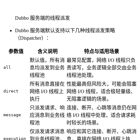
Dubbo 服务端的线程派发
Dubbo 服务端默认支持以下几种线程派发策略
（Dispatcher）：
参数值
含义说明
特点与适用场景
默认值，所有消
最常见配置，网络 I/O 线程只负
all
息均派发到业务
责读写，业务逻辑全部交由业务
线程池
线程池处理。
所有消息直接在
性能最高但风险大，可能会阻塞
direct
网络 I/O 线程上
网络 I/O 线程，适合极轻量级、
执行
无阻塞逻辑的场景。
只派发请求、响
连接、断开、心跳等消息仍在网
message
应消息到业务线
络 I/O 线程中处理，适合请求耗
程池
时较长的场景。
仅派发请求消息
响应和其它连接、断开、心跳消
execution
到业务线程池，
息，直接在网络 I/O 线程上执