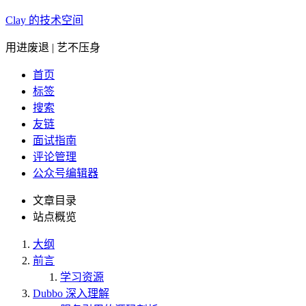
Clay 的技术空间
用进废退 | 艺不压身
首页
标签
搜索
友链
面试指南
评论管理
公众号编辑器
文章目录
站点概览
大纲
前言
学习资源
Dubbo 深入理解