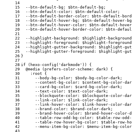
14
15
  --btn-default-bg: $btn-default-bg;
16
  --btn-default-
color
: $btn-default-color;
17
  --btn-default-
border-color
: $btn-default-bord
18
  --btn-default-hover-bg: $btn-default-hover-bg
19
  --btn-default-hover-
color
: $btn-default-hover
20
  --btn-default-hover-
border-color
: $btn-defaul
21
22
  --highlight-
background
: $highlight-background
23
  --highlight-foreground: $highlight-foreground
24
  --highlight-gutter-
background
: $highlight-gut
25
  --highlight-gutter-foreground: $highlight-gut
26
}
27
28
if (hexo-config('darkmode')) {
29
@media
 (
prefers-color-scheme
: dark) {
30
:root
 {
31
      --
body
-bg-
color
: $body-bg-color-dark;
32
      --
content
-bg-
color
: $content-bg-color-dar
33
      --card-bg-
color
: $card-bg-color-dark;
34
      --text-
color
: $text-color-dark;
35
      --
blockquote
-
color
: $blockquote-color-dar
36
      --link-
color
: $link-color-dark;
37
      --link-hover-
color
: $link-hover-color-dar
38
      --brand-
color
: $brand-color-dark;
39
      --brand-hover-
color
: $brand-hover-color-d
40
      --
table
-row-odd-bg-
color
: $table-row-odd-
41
      --
table
-row-hover-bg-
color
: $table-row-ho
42
      --
menu
-item-bg-
color
: $menu-item-bg-color
43