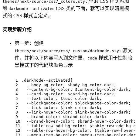
里的 CSS 样式添加
themes/next/source/css/_colors.styl
到
CSS 类的下面，就可以实现暗黑模
darkmode--activated
式的 CSS 样式自定义。
实现步骤介绍
第一步：创建
源文
themes/next/source/css/_custom/darkmode.styl
件，并将以下内容写入到文件里，
样式用于控制暗
code
黑模式下的代码块颜色显示
1
.darkmode--activated
{
2
  --
body
-bg-
color
: $body-bg-color-dark;
3
  --
content
-bg-
color
: $content-bg-color-dark;
4
  --card-bg-
color
: $card-bg-color-dark;
5
  --text-
color
: $text-color-dark;
6
  --
blockquote
-
color
: $blockquote-color-dark;
7
  --link-
color
: $link-color-dark;
8
  --link-hover-
color
: $link-hover-color-dark;
9
  --brand-
color
: $brand-color-dark;
10
  --brand-hover-
color
: $brand-hover-color-dark;
11
  --
table
-row-odd-bg-
color
: $table-row-odd-bg-c
12
  --
table
-row-hover-bg-
color
: $table-row-hover-
13
  --
menu
-item-bg-
color
: $menu-item-bg-color-dar