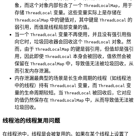
象，而这个对象内部包含了一个
，用于
ThreadLocalMap
存储
变量。这些变量实际上是存储在
ThreadLocal
中的键值对，其中键是
的
ThreadLocalMap
ThreadLocal
弱引用，而值是线程局部变量的值。
当一个
变量不再使用，并且没有强引用指
ThreadLocal
向它时，垃圾回收器会回收这个
对象。然
ThreadLocal
而，由于
的键是弱引用，但值却是强引
ThreadLocalMap
用，因此即使
本身会被回收，值依然会被
ThreadLocal
保留在
中，导致值无法被垃圾回收，从
ThreadLocalMap
而引发内存泄漏。
内存泄漏最典型的场景是长生命周期的线程（如线程池
中的线程）持有
变量，而
变
ThreadLocal
ThreadLocal
量的生命周期较短。当
被回收后，它对应
ThreadLocal
的值仍然保存在
中，从而导致值无法被
ThreadLocalMap
垃圾回收。
线程池的线程复用问题
在线程池中，线程是会被复用的。如果在某个线程上设置了