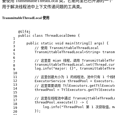
要使用 TransmittableThreadLocal 类，它是阿里巴巴开源的一个
用于解决线程池中上下文传递问题的工具类。
TransmittableThreadLocal 使用
@Slf4j
public
class
ThreadLocalDemo
{
1
2
public
static
void
main
(String[] args)
{
3
// 使用 TransmittableThreadLocal
4
        TransmittableThreadLocal<String> transm
5
6
// 这里是 mian 线程，调用 TransmittableThr
7
        transmittableThreadLocal.set(Thread.cur
8
        log.info(
"major: {}"
, transmittableThre
9
10
11
// 这里创建大小为 1 的线程池，池中只有 1 个
12
        ExecutorService threadPool = Executors.
13
// 这里需要调用 TtlExecutors.getTtlExec
14
        threadPool = TtlExecutors.getTtlExecuto
15
16
// 这里在线程池中通过 TransmittableThreadL
17
        threadPool.execute(() -> {
18
            log.info(
"ThreadPool 第 1 次获取值，ma
19
        });
20