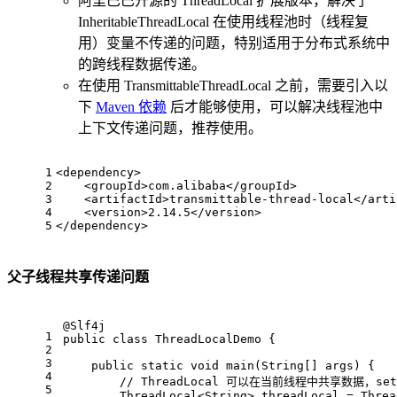
阿里巴巴开源的 ThreadLocal 扩展版本，解决了
InheritableThreadLocal 在使用线程池时（线程复
用）变量不传递的问题，特别适用于分布式系统中
的跨线程数据传递。
在使用 TransmittableThreadLocal 之前，需要引入以
下
Maven 依赖
后才能够使用，可以解决线程池中
上下文传递问题，推荐使用。
1
<
dependency
>
2
<
groupId
>
com.alibaba
</
groupId
>
3
<
artifactId
>
transmittable-thread-local
</
arti
4
<
version
>
2.14.5
</
version
>
5
</
dependency
>
父子线程共享传递问题
@Slf4j
1
public
class
ThreadLocalDemo
{
2
3
public
static
void
main
(String[] args)
{
4
// ThreadLocal 可以在当前线程中共享数据，
5
        ThreadLocal<String> threadLocal = Threa