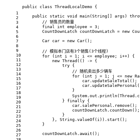
public
class
ThreadLocalDemo
{
1
public
static
void
main
(String[] args)
thro
2
// 销售员的数量
3
final
int
 employee = 
3
;
4
        CountDownLatch countDownLatch = 
new
 Cou
5
6
        Car car = 
new
 Car();
7
8
9
// 模拟本门店有3个销售(3个线程)
10
for
 (
int
 i = 
1
; i <= employee; i++) {
11
new
 Thread(() -> {
12
try
 {
13
// 随机卖出多少辆车
14
for
 (
int
 j = 
1
; j <= 
new
 Ra
15
                        car.updateSaleTotal();
16
                        car.updateSalePersonal(
17
                    }
18
                    System.out.println(Thread.c
19
                } 
finally
 {
20
                    car.salePersonal.remove();
21
                    countDownLatch.countDown();
22
                }
23
            }, String.valueOf(i)).start();
24
        }
25
26
        countDownLatch.await();
27
28