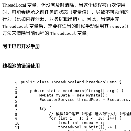
ThreadLocal 变量，但没有及时清除，当这个线程被再次使用
时，可能会继承之前任务的状态（变量值），导致不可预测的
行为（比如内存泄漏、业务逻辑出错）。因此，当使用完
变量后，需要在适当的时候手动调用其
ThreadLocal
remove()
方法来清除当前线程的
变量。
ThreadLocal
阿里巴巴开发手册
线程池的错误使用
public
class
ThreadLocalAndThreadPoolDemo
{
1
2
public
static
void
main
(String[] args)
{
3
        MyData myData = 
new
 MyData();
4
        ExecutorService threadPool = Executors.
5
6
try
 {
7
// 模拟10个客户（线程）进入银行大厅（线
8
for
 (
int
 i = 
1
; i <= 
10
; i++) {
9
final
int
 index = i;
10
                threadPool.submit(() -> {
11