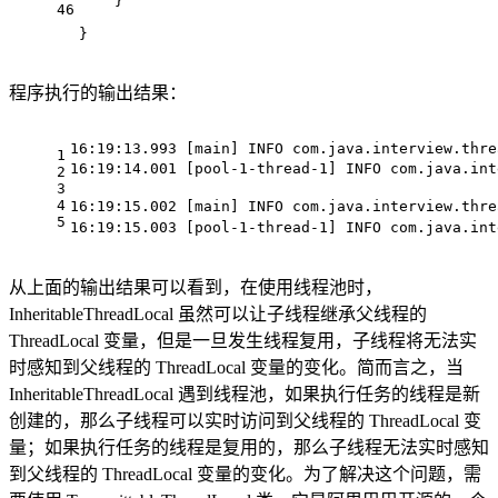
    }
46
}
程序执行的输出结果：
16
:
19
:
13.993
 [main] INFO com.java.interview.thre
1
16
:
19
:
14.001
 [pool-
1
-thread-
1
] INFO com.java.in
2
3
4
16
:
19
:
15.002
 [main] INFO com.java.interview.th
5
16
:
19
:
15.003
 [pool-
1
-thread-
1
] INFO com.java.in
从上面的输出结果可以看到，在使用线程池时，
InheritableThreadLocal 虽然可以让子线程继承父线程的
ThreadLocal 变量，但是一旦发生线程复用，子线程将无法实
时感知到父线程的 ThreadLocal 变量的变化。简而言之，当
InheritableThreadLocal 遇到线程池，如果执行任务的线程是新
创建的，那么子线程可以实时访问到父线程的 ThreadLocal 变
量；如果执行任务的线程是复用的，那么子线程无法实时感知
到父线程的 ThreadLocal 变量的变化。为了解决这个问题，需