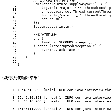
// 基于线程池异步执行任务
36
        CompletableFuture.supplyAsync(() -> {
37
            log.info(
"major: {}"
, threadLocal.g
38
            threadLocal.set(Thread.currentThrea
39
            log.info(
"major: {}"
, threadLocal.g
40
return
null
;
41
        });
42
        System.out.println();
43
44
//暂停当前线程
45
try
 {
46
            TimeUnit.SECONDS.sleep(
1
);
47
        } 
catch
 (InterruptedException e) {
48
            e.printStackTrace();
49
        }
50
    }
51
52
}
程序执行的输出结果：
1
15
:
46
:
10.890
 [main] INFO com.java.interview.thr
2
3
15
:
46
:
10.898
 [thread-
1
] INFO com.java.interview
4
15
:
46
:
10.900
 [thread-
1
] INFO com.java.interview
5
6
15
:
46
:
11.900
 [thread-
2
] INFO com.java.interview