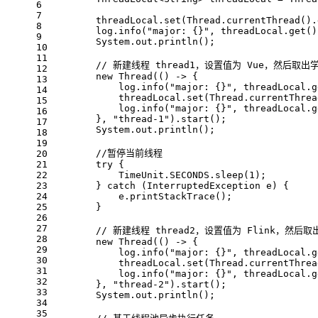
6
7
        threadLocal.set(Thread.currentThread().
8
        log.info(
"major: {}"
, threadLocal.get()
9
        System.out.println();
10
11
// 新建线程 thread1，设置值为 Vue，然后取
12
new
 Thread(() -> {
13
            log.info(
"major: {}"
, threadLocal.g
14
            threadLocal.set(Thread.currentThrea
15
            log.info(
"major: {}"
, threadLocal.g
16
        }, 
"thread-1"
).start();
17
        System.out.println();
18
19
//暂停当前线程
20
21
try
 {
22
            TimeUnit.SECONDS.sleep(
1
);
23
        } 
catch
 (InterruptedException e) {
24
            e.printStackTrace();
25
        }
26
27
// 新建线程 thread2，设置值为 Flink，然后
28
new
 Thread(() -> {
29
            log.info(
"major: {}"
, threadLocal.g
30
            threadLocal.set(Thread.currentThrea
31
            log.info(
"major: {}"
, threadLocal.g
32
        }, 
"thread-2"
).start();
33
        System.out.println();
34
35