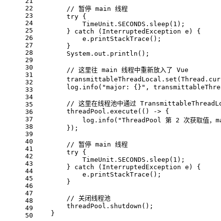
21
22
// 暂停 main 线程
23
try
 {
24
            TimeUnit.SECONDS.sleep(
1
);
25
        } 
catch
 (InterruptedException e) {
26
            e.printStackTrace();
27
        }
28
        System.out.println();
29
30
// 这里往 main 线程中重新放入了 Vue
31
        transmittableThreadLocal.set(Thread.cur
32
        log.info(
"major: {}"
, transmittableThre
33
34
// 这里在线程池中通过 TransmittableThre
35
        threadPool.execute(() -> {
36
37
            log.info(
"ThreadPool 第 2 次获取值，ma
38
        });
39
40
// 暂停 main 线程
41
try
 {
42
            TimeUnit.SECONDS.sleep(
1
);
43
        } 
catch
 (InterruptedException e) {
44
            e.printStackTrace();
45
        }
46
47
// 关闭线程池
48
        threadPool.shutdown();
49
    }
50