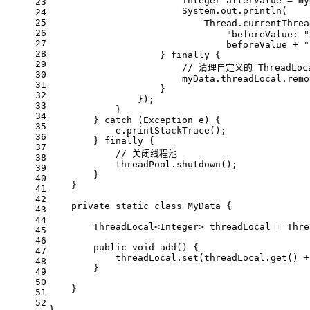
                        Integer afterValue = my
23
                        System.out.println(
24
25
                            Thread.currentThrea
26
"beforeValue: "
27
                                beforeValue + 
"
28
                    } 
finally
 {
29
// 清理自定义的 ThreadLoc
30
                        myData.threadLocal.remo
31
                    }
32
                });
33
            }
34
        } 
catch
 (Exception e) {
35
            e.printStackTrace();
36
        } 
finally
 {
37
// 关闭线程池
38
            threadPool.shutdown();
39
        }
40
    }
41
42
private
static
class
MyData
{
43
44
        ThreadLocal<Integer> threadLocal = Thre
45
46
public
void
add
()
{
47
            threadLocal.set(threadLocal.get() +
48
        }
49
50
    }
51
52
}