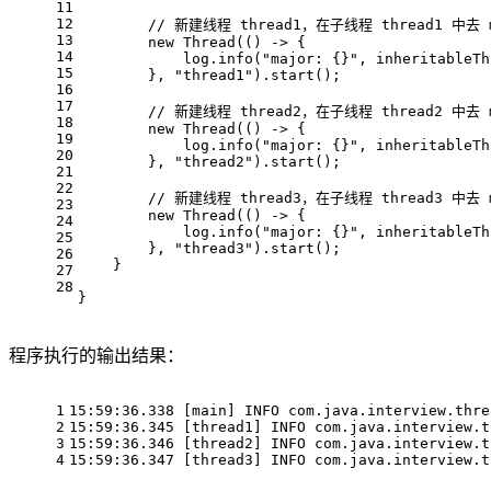
11
12
// 新建线程 thread1，在子线程 thread1 中去 
13
new
 Thread(() -> {
14
            log.info(
"major: {}"
, inheritableTh
15
        }, 
"thread1"
).start();
16
17
// 新建线程 thread2，在子线程 thread2 中去 
18
new
 Thread(() -> {
19
            log.info(
"major: {}"
, inheritableTh
20
        }, 
"thread2"
).start();
21
22
// 新建线程 thread3，在子线程 thread3 中去 
23
new
 Thread(() -> {
24
            log.info(
"major: {}"
, inheritableTh
25
        }, 
"thread3"
).start();
26
    }
27
28
}
程序执行的输出结果：
1
15:59:36.338 [main] INFO com.java.interview.thre
2
15:59:36.345 [thread1] INFO com.java.interview.t
3
15:59:36.346 [thread2] INFO com.java.interview.t
4
15:59:36.347 [thread3] INFO com.java.interview.t