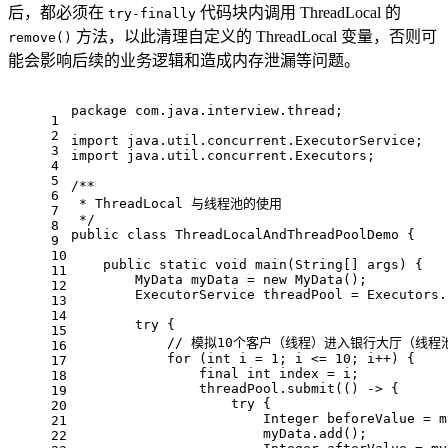
后，都必须在
代码块内调用 ThreadLocal 的
try-finally
方法，以此清理自定义的 ThreadLocal 变量，否则可
remove()
能会影响后续的业务逻辑和造成内存泄漏等问题。
package
 com.java.interview.thread;
1
2
import
 java.util.concurrent.ExecutorService;
3
import
 java.util.concurrent.Executors;
4
5
/**
6
 * ThreadLocal 与线程池的使用
7
 */
8
public
class
ThreadLocalAndThreadPoolDemo
{
9
10
public
static
void
main
(String[] args)
{
11
        MyData myData = 
new
 MyData();
12
        ExecutorService threadPool = Executors.
13
14
try
 {
15
// 模拟10个客户（线程）进入银行大厅（线
16
for
 (
int
 i = 
1
; i <= 
10
; i++) {
17
final
int
 index = i;
18
                threadPool.submit(() -> {
19
try
 {
20
                        Integer beforeValue = m
21
                        myData.add();
22