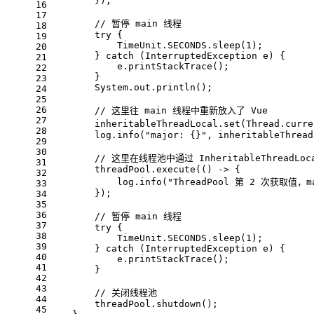
        });
16
17
// 暂停 main 线程
18
try
 {
19
            TimeUnit.SECONDS.sleep(
1
);
20
        } 
catch
 (InterruptedException e) {
21
            e.printStackTrace();
22
        }
23
        System.out.println();
24
25
26
// 这里往 main 线程中重新放入了 Vue
27
        inheritableThreadLocal.set(Thread.curre
28
        log.info(
"major: {}"
, inheritableThread
29
30
// 这里在线程池中通过 InheritableThread
31
        threadPool.execute(() -> {
32
            log.info(
"ThreadPool 第 2 次获取值，ma
33
        });
34
35
36
// 暂停 main 线程
37
try
 {
38
            TimeUnit.SECONDS.sleep(
1
);
39
        } 
catch
 (InterruptedException e) {
40
            e.printStackTrace();
41
        }
42
43
// 关闭线程池
44
        threadPool.shutdown();
45