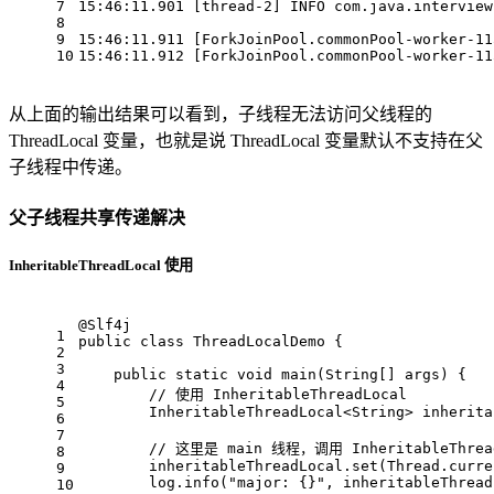
7
15
:
46
:
11.901
 [thread-
2
] INFO com.java.interview
8
9
15
:
46
:
11.911
 [ForkJoinPool.commonPool-worker-
11
10
15
:
46
:
11.912
 [ForkJoinPool.commonPool-worker-
11
从上面的输出结果可以看到，子线程无法访问父线程的
ThreadLocal 变量，也就是说 ThreadLocal 变量默认不支持在父
子线程中传递。
父子线程共享传递解决
InheritableThreadLocal 使用
@Slf4j
1
public
class
ThreadLocalDemo
{
2
3
public
static
void
main
(String[] args)
{
4
// 使用 InheritableThreadLocal
5
        InheritableThreadLocal<String> inherita
6
7
// 这里是 main 线程，调用 InheritableThre
8
        inheritableThreadLocal.set(Thread.curre
9
        log.info(
"major: {}"
, inheritableThread
10