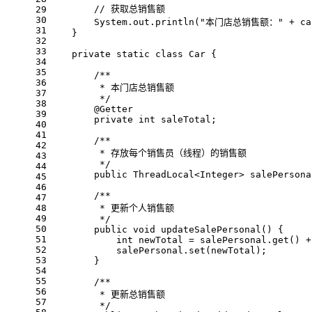
// 获取总销售额
29
30
        System.out.println(
"本门店总销售额："
 + ca
31
    }
32
33
private
static
class
Car
{
34
35
/**
36
         * 本门店总销售额
37
         */
38
@Getter
39
private
int
 saleTotal;
40
41
/**
42
         * 存放每个销售员（线程）的销售额
43
         */
44
public
 ThreadLocal<Integer> salePersona
45
46
/**
47
48
         * 更新个人销售额
49
         */
50
public
void
updateSalePersonal
()
{
51
int
 newTotal = salePersonal.get() +
52
            salePersonal.set(newTotal);
53
        }
54
55
/**
56
         * 更新总销售额
57
         */