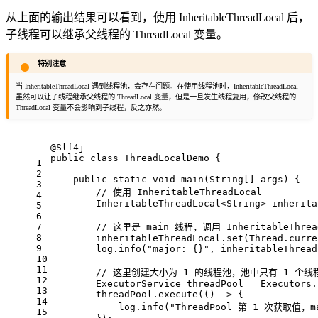
从上面的输出结果可以看到，使用 InheritableThreadLocal 后，
子线程可以继承父线程的 ThreadLocal 变量。
特别注意
当 InheritableThreadLocal 遇到线程池，会存在问题。在使用线程池时，InheritableThreadLocal
虽然可以让子线程继承父线程的 ThreadLocal 变量，但是一旦发生线程复用，修改父线程的
ThreadLocal 变量不会影响到子线程，反之亦然。
@Slf4j
public
class
ThreadLocalDemo
{
1
2
public
static
void
main
(String[] args)
{
3
// 使用 InheritableThreadLocal
4
        InheritableThreadLocal<String> inherita
5
6
7
// 这里是 main 线程，调用 InheritableThre
8
        inheritableThreadLocal.set(Thread.curre
9
        log.info(
"major: {}"
, inheritableThread
10
11
// 这里创建大小为 1 的线程池，池中只有 1 个
12
        ExecutorService threadPool = Executors.
13
        threadPool.execute(() -> {
14
            log.info(
"ThreadPool 第 1 次获取值，ma
15