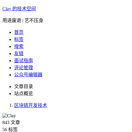
Clay 的技术空间
用进废退 | 艺不压身
首页
标签
搜索
友链
面试指南
评论管理
公众号编辑器
文章目录
站点概览
区块链开发技术
843
文章
56
标签