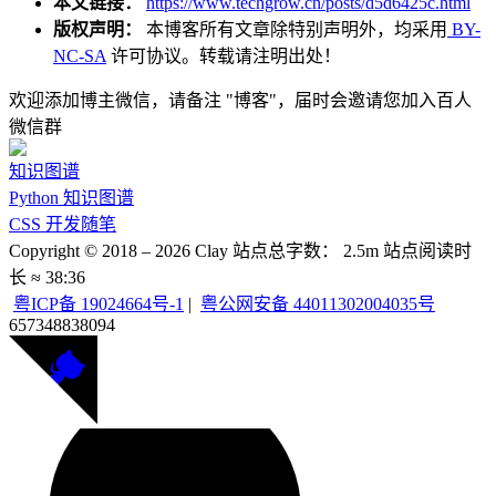
本文链接：
https://www.techgrow.cn/posts/d5d6425c.html
版权声明：
本博客所有文章除特别声明外，均采用
BY-
NC-SA
许可协议。转载请注明出处！
欢迎添加博主微信，请备注 "博客"，届时会邀请您加入百人
微信群
知识图谱
Python 知识图谱
CSS 开发随笔
Copyright © 2018 –
2026
Clay
站点总字数：
2.5m
站点阅读时
长 ≈
38:36
粤ICP备 19024664号-1
|
粤公网安备 44011302004035号
657348
838094