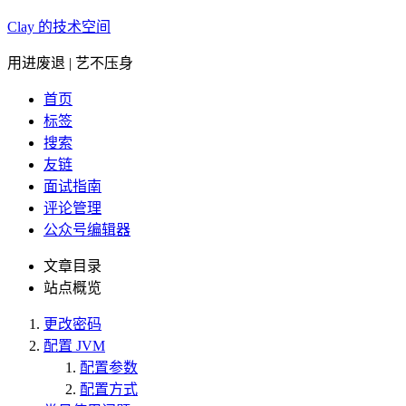
Clay 的技术空间
用进废退 | 艺不压身
首页
标签
搜索
友链
面试指南
评论管理
公众号编辑器
文章目录
站点概览
更改密码
配置 JVM
配置参数
配置方式