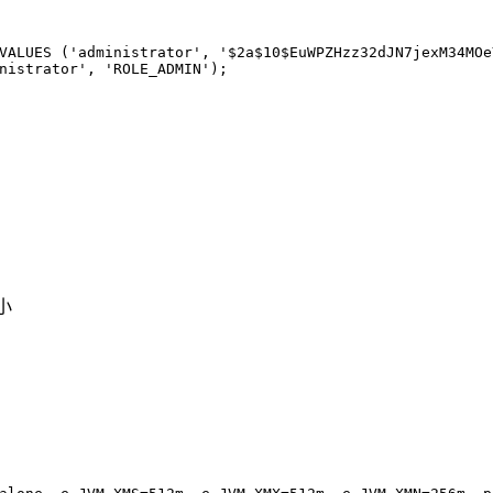
VALUES
 (
'administrator'
, 
'$2a$10$EuWPZHzz32dJN7jexM34MOe
nistrator'
, 
'ROLE_ADMIN'
);
小