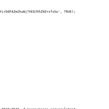
YirDdFAZm2kuWj7VEOJhhZkDrxfvUu'
, 
TRUE
);