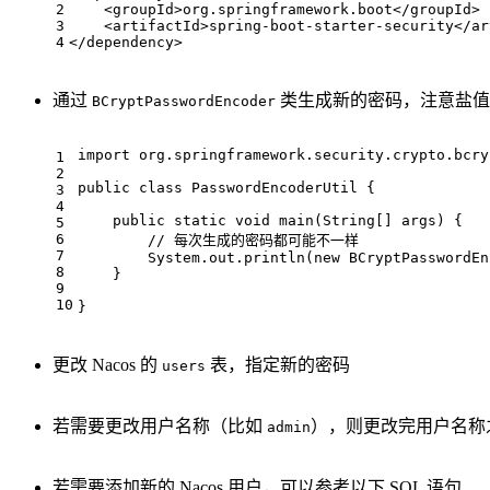
2
<
groupId
>
org.springframework.boot
</
groupId
>
3
<
artifactId
>
spring-boot-starter-security
</
ar
4
</
dependency
>
通过
类生成新的密码，注意盐值
BCryptPasswordEncoder
import
 org.springframework.security.crypto.bcry
1
2
public
class
PasswordEncoderUtil
{
3
4
public
static
void
main
(String[] args)
{
5
6
// 每次生成的密码都可能不一样
7
        System.out.println(
new
 BCryptPasswordEn
8
    }
9
10
}
更改 Nacos 的
表，指定新的密码
users
若需要更改用户名称（比如
），则更改完用户名称
admin
若需要添加新的 Nacos 用户，可以参考以下 SQL 语句