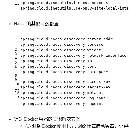
spring.cloud.inetutils.timeout-seconds
11
spring.cloud.inetutils.use-only-site-local-inte
Nacos 的其他可选配置
spring.cloud.nacos.discovery.server-addr
spring.cloud.nacos.discovery.service
1
2
spring.cloud.nacos.discovery.weight
3
spring.cloud.nacos.discovery.network-interface
4
spring.cloud.nacos.discovery.ip
5
spring.cloud.nacos.discovery.port
6
7
spring.cloud.nacos.discovery.namespace
8
9
spring.cloud.nacos.discovery.access-key
10
spring.cloud.nacos.discovery.secret-key
11
12
spring.cloud.nacos.discovery.metadata
13
spring.cloud.nacos.discovery.log-name
spring.cloud.nacos.discovery.enpoint
针对 Docker 容器的其他解决方案
(1) 调整 Docker 使用
网络模式启动容器，让容器
host