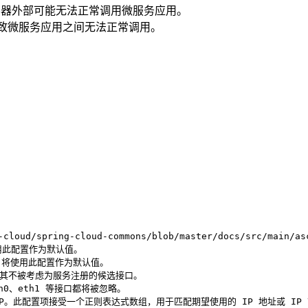
而导致容器外部可能无法正常调用微服务应用。
从而导致微服务应用之间无法正常调用。
spring-cloud-commons/blob/master/docs/src/main/asc
用此配置作为默认值。
时，将使用此配置作为默认值。
卡，使其不被考虑为服务注册的候选接口。
th0、eth1 等接口都将被忽略。
册的 IP。此配置项接受一个正则表达式数组，用于匹配期望使用的 IP 地址或 IP