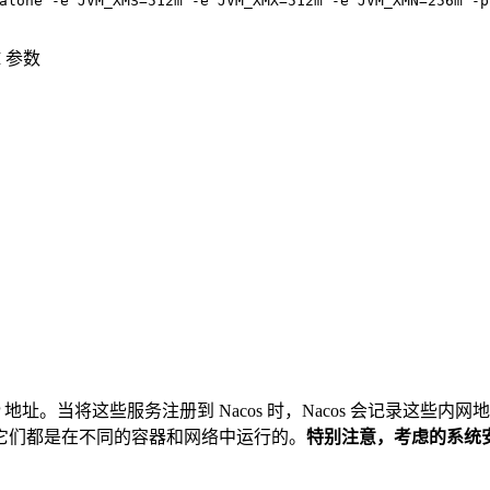
alone -e JVM_XMS=512m -e JVM_XMX=512m -e JVM_XMN=256m -p
 参数
IP 地址。当将这些服务注册到 Nacos 时，Nacos 会记录
它们都是在不同的容器和网络中运行的。
特别注意，考虑的系统安