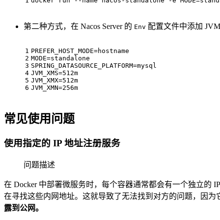
1
docker run --name nacos-standalone -e MODE=stand
第二种方式，在 Nacos Server 的
配置文件中添加 JVM
Env
1
PREFER_HOST_MODE=hostname
2
MODE=standalone
3
SPRING_DATASOURCE_PLATFORM=mysql
4
JVM_XMS=512m
5
JVM_XMX=512m
6
JVM_XMN=256m
常见使用问题
使用指定的 IP 地址注册服务
问题描述
在 Docker 中部署微服务时，每个容器通常都会有一个独立的 
在寻找这些内网地址。这就导致了无法找到对方的问题，因为
露到公网。