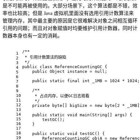
是不可能再被使用的。大部分场景下，这个算法都是不错，效
率也比较高；但是 Java 虚拟机里面没有选用引用计数算法来
管理内存，其中最主要的原因是它很难解决对象之间相互循环
引用的问题；而且对对象赋值时均要维护引用计数器，同时计
数器本身也有一定的消耗。
/**
1
 * 引用计数算法的缺陷
2
 */
3
public
class
ReferenceCountingGC
{
4
public
 Object instance = 
null
;
5
6
public
static
final
int
 _1MB = 
1024
 * 
1024
;
7
8
/**
9
10
     * 占点内存，以便GC日志观看
11
     */
12
private
byte
[] bigSize = 
new
byte
[
2
 * _1MB]
13
14
public
static
void
main
(String[] args)
{
15
        testGC();
16
    }
17
18
public
static
void
testGC
()
{
19
        ReferenceCountingGC objA = 
new
 Referenc