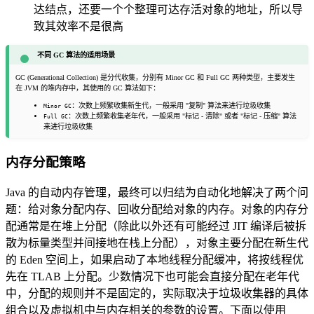
达结点，还要一个个整理可达存活对象的地址，所以导
致其效率不是很高
不同 GC 算法的适用场景
GC (Generational Collection) 是分代收集，分别有 Minor GC 和 Full GC 两种类型，主要发生
在 JVM 的堆内存中，其使用的 GC 算法如下：
：次数上频繁收集新生代，一般采用 "复制" 算法来进行垃圾收集
Minor GC
：次数上频繁收集老年代，一般采用 "标记 - 清除" 或者 "标记 - 压缩" 算法
Full GC
来进行垃圾收集
内存分配策略
Java 的自动内存管理，最终可以归结为自动化地解决了两个问
题：给对象分配内存、回收分配给对象的内存。对象的内存分
配通常是在堆上分配（除此以外还有可能经过 JIT 编译后被拆
散为标量类型并间接地在栈上分配），对象主要分配在新生代
的 Eden 空间上，如果启动了本地线程分配缓冲，将按线程优
先在 TLAB 上分配。少数情况下也可能会直接分配在老年代
中，分配的规则并不是固定的，实际取决于垃圾收集器的具体
组合以及虚拟机中与内存相关的参数的设置。下面以使用