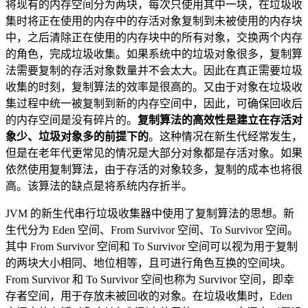
将现有的内存空间分为两块，每次只使用其中一块，在垃圾收
集时将正在使用的内存中的存活对象复制到未被使用的内存块
中，之后清除正在使用的内存块中的所有对象，交换两个内存
的角色，完成垃圾收集。如果系统中的垃圾对象很多，复制算
法需要复制的存活对象数量并不会太大。因此在真正需要垃圾
收集的时刻，复制算法的效率是很高的。又由于对象在垃圾收
集过程中统一被复制到新的内存空间中，因此，可确保回收后
的内存空间是没有碎片的。
复制算法的高效性是建立在存活对
象少、垃圾对象多的前提下的
。这种情况在新生代经常发生，
但是在老年代更常见的情况是大部分对象都是存活对象。如果
依然使用复制算法，由于存活的对象较多，复制的成本也将很
高。该算法的缺点是将系统内存折半。
JVM 的新生代串行垃圾收集器中使用了复制算法的思想。新
生代分为 Eden 空间、From Survivor 空间、To Survivor 空间。
其中 From Survivor 空间和 To Survivor 空间可以视为用于复制
的两块大小相同、地位相等，且可进行角色互换的空间块。
From Survivor 和 To Survivor 空间也称为 Survivor 空间，即幸
存者空间，用于存放未被回收的对象。在垃圾收集时，Eden