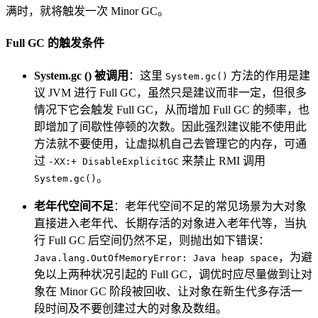
满时，就将触发一次 Minor GC。
Full GC 的触发条件
System.gc () 被调用
：这里
方法的作用是建
System.gc()
议 JVM 进行 Full GC，虽然只是建议而非一定，但很多
情况下它会触发 Full GC，从而增加 Full GC 的频率，也
即增加了间歇性停顿的次数。因此强烈建议能不使用此
方法就不要使用，让虚拟机自己去管理它的内存，可通
过
来禁止 RMI 调用
-XX:+ DisableExplicitGC
。
System.gc()
老年代空间不足
：老年代空间不足的常见场景为大对象
直接进入老年代、长期存活的对象进入老年代等，当执
行 Full GC 后空间仍然不足，则抛出如下错误：
，为避
Java.lang.OutOfMemoryError: Java heap space
免以上两种状况引起的 Full GC，调优时应尽量做到让对
象在 Minor GC 阶段被回收、让对象在新生代多存活一
段时间及不要创建过大的对象及数组。