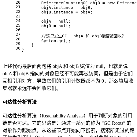
20
        ReferenceCountingGC objB = 
new
 Referenc
21
        objA.instance = objB;
22
        objB.instance = objA;
23
24
        objA = 
null
;
25
        objB = 
null
;
26
27
//这里发生GC， objA 和 objB能否被回收？
28
        System.gc();
29
    }
30
}
上述代码最后面两句将 objA 和 objB 赋值为 null，也就是说
objA 和 objB 指向的对象已经不可能再被访问，但是由于它们
互相引用对方，导致它们的引用计数器都不为 0，那么垃圾收
集器就永远不会回收它们。
可达性分析算法
可达性分析算法（Reachability Analysis）用于判断对象的引用
链是否可达。它的思路是：通过一系列的称为 “GC Roots” 的
对象作为起始点，从这些节点开始向下搜索，搜索所走过的路