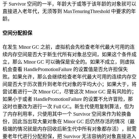
于 Survivor 空间的一半，年龄大于或等于该年龄的对象就可以
直接进入老年代，无须等到 MaxTenuringThreshold 中要求的年
龄。
空间分配担保
在发生 Minor GC 之前，虚拟机会先检查老年代最大可用的连
续内存空间是否大于新生代所有对象总空间，如果这个条件成
立，那么 Minor GC 可以确保是安全的。如果不成立，则虚拟
机会查看 HandlePromotionFailure 的设置值是否允许担保失
败。如果允许，那么会继续检查老年代最大可用的连续内存空
间是否大于历次晋升到老年代对象的平均大小；如果大于，将
尝试着进行一次 Minor GC，尽管这次 Minor GC 是有风险的；
如果小于或者 HandlePromotionFailure 的设置不允许冒险，那
这时也要改为进行一次 Full GC。新生代使用复制算法，但为
了内存利用率，只使用其中一个 Survivor 空间来作为轮换备
份，因此当出现大量对象在 Minor GC 后仍然存活的情况（最
极端的情况就是内存回收后新生代中所有对象都存活），就需
要老年代进行分配担保，把 Survivor 无法容纳的对象直接进入