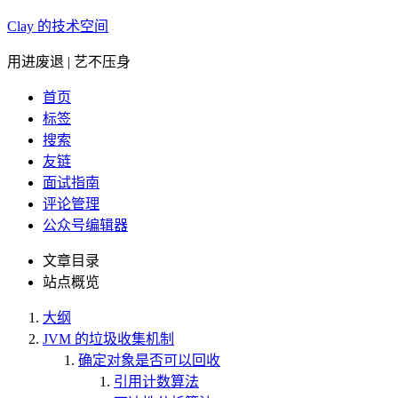
Clay 的技术空间
用进废退 | 艺不压身
首页
标签
搜索
友链
面试指南
评论管理
公众号编辑器
文章目录
站点概览
大纲
JVM 的垃圾收集机制
确定对象是否可以回收
引用计数算法