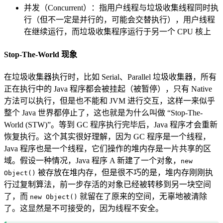
并发（Concurrent）：指用户线程与垃圾收集线程同时执
行（但不一定是并行的，可能会交替执行），用户线程
在继续运行，而垃圾收集程序运行于另一个 CPU 核上
Stop-The-World 现象
在垃圾收集器执行时，比如 Serial、Parallel 垃圾收集器，所有
正在执行中的 Java 程序都会被挂起（被暂停），只有 Native
方法可以执行，但是也不能和 JVM 进行交互，这样一来似乎
整个 Java 世界都停止了，这也就是为什么叫做 “Stop-The-
World (STW)”。等到 GC 程序执行完毕后，Java 程序才会重新
恢复执行。这个其实很好理解，因为 GC 程序是一个线程，
Java 程序也是一个线程，它们操作的堆内存是一片共享的区
域。假设一种情况，Java 程序 A 新建了一个对象，
new
被存放在堆内存，但是很不巧的是，堆内存刚刚执
Object()
行过复制算法，前一步存活的对象已经被转移到另一块空间
了，而
就留在了原来的空间，无辜地被清除
new Object()
了。这显然是不可接受的，因为线程不安全。