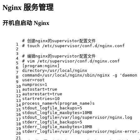
Nginx 服务管理
开机自启动 Nginx
# 创建nginx的supervistor配置文件
1
# touch
 /etc/supervisor/conf.d/nginx.conf
2
3
# 编辑nginx的supervistor配置文件
4
# vim
 /etc/supervisor/conf.d/nginx.conf
5
[program:nginx]
6
directory=/usr/
local
/nginx
7
command
=/usr/
local
/nginx/sbin/nginx
 -g
'daemon 
8
user=root
9
numprocs=1
10
autostart=
true
11
autorestart=
true
12
startretries=10
13
process_name=%(program_name)s
14
stdout_logfile_backups=5
15
stdout_logfile_maxbytes=10MB
16
stdout_logfile=/var/
log
/supervisor/nginx.
log
17
stderr_logfile_backups=5
18
stderr_logfile_maxbytes=10MB
19
stderr_logfile=/var/
log
/supervisor/nginx-error.
20
21