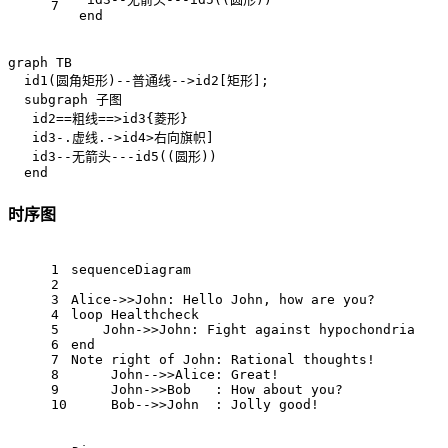
7
  end
graph TB

  id1(圆角矩形)--普通线-->id2[矩形];

  subgraph 子图

   id2==粗线==>id3{菱形}

   id3-.虚线.->id4>右向旗帜]

   id3--无箭头---id5((圆形))

  end
时序图
1
sequenceDiagram
2
3
Alice->>John: Hello John, how are you?
4
loop Healthcheck
5
    John->>John: Fight against hypochondria
6
end
7
Note right of John: Rational thoughts!
8
     John-->>Alice: Great!
9
     John->>Bob   : How about you?
10
     Bob-->>John  : Jolly good!