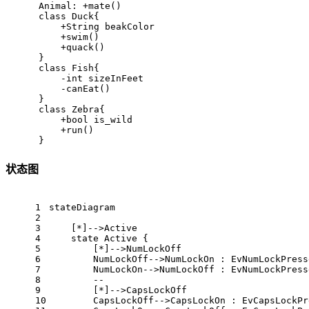
      Animal: +mate()

      class Duck{

          +String beakColor

          +swim()

          +quack()

      }

      class Fish{

          -int sizeInFeet

          -canEat()

      }

      class Zebra{

          +bool is_wild

          +run()

      }
状态图
1
stateDiagram
2
3
    [*]-->Active
4
    state Active {
5
        [*]-->NumLockOff
6
        NumLockOff-->NumLockOn : EvNumLockPress
7
        NumLockOn-->NumLockOff : EvNumLockPress
8
        --
9
        [*]-->CapsLockOff
10
        CapsLockOff-->CapsLockOn : EvCapsLockPr