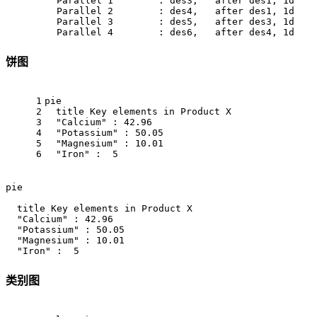
         Parallel 1        : des3,   after des1, 1d

         Parallel 2        : des4,   after des1, 1d

         Parallel 3        : des5,   after des3, 1d

         Parallel 4        : des6,   after des4, 1d
饼图
1
pie
2
  title Key elements in Product X
3
  "Calcium" : 42.96
4
  "Potassium" : 50.05
5
  "Magnesium" : 10.01
6
  "Iron" :  5
pie

  title Key elements in Product X

  "Calcium" : 42.96

  "Potassium" : 50.05

  "Magnesium" : 10.01

  "Iron" :  5
类别图