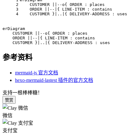
2
    CUSTOMER ||--o{ ORDER : places
3
    ORDER ||--|{ LINE-ITEM : contains
4
    CUSTOMER }|..|{ DELIVERY-ADDRESS : uses
erDiagram

    CUSTOMER ||--o{ ORDER : places

    ORDER ||--|{ LINE-ITEM : contains

    CUSTOMER }|..|{ DELIVERY-ADDRESS : uses
参考资料
mermaid-js 官方文档
hexo-mermaid-lastest 插件的官方文档
支持一根棒棒糖！
赞赏
微信
支付宝