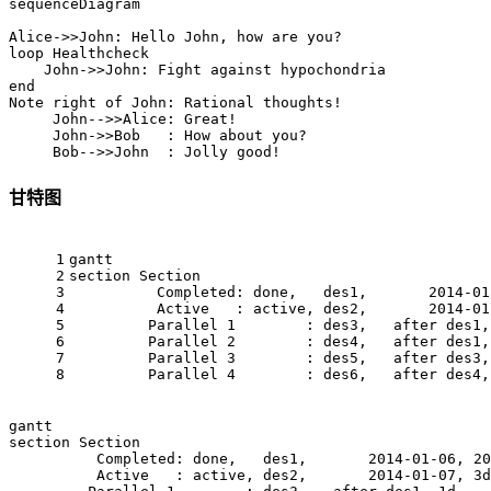
sequenceDiagram

Alice->>John: Hello John, how are you?

loop Healthcheck

    John->>John: Fight against hypochondria

end

Note right of John: Rational thoughts!

     John-->>Alice: Great!

     John->>Bob   : How about you?

     Bob-->>John  : Jolly good!
甘特图
1
gantt
2
section Section
3
          Completed: done,   des1,       2014-01
4
          Active   : active, des2,       2014-01
5
         Parallel 1        : des3,   after des1,
6
         Parallel 2        : des4,   after des1,
7
         Parallel 3        : des5,   after des3,
8
         Parallel 4        : des6,   after des4,
gantt

section Section

          Completed: done,   des1,       2014-01-06, 20
          Active   : active, des2,       2014-01-07, 3d
