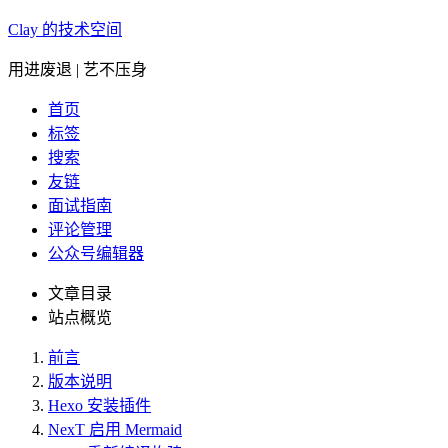
Clay 的技术空间
用进废退 | 艺不压身
首页
标签
搜索
友链
面试指南
评论管理
公众号编辑器
文章目录
站点概览
前言
版本说明
Hexo 安装插件
NexT 启用 Mermaid