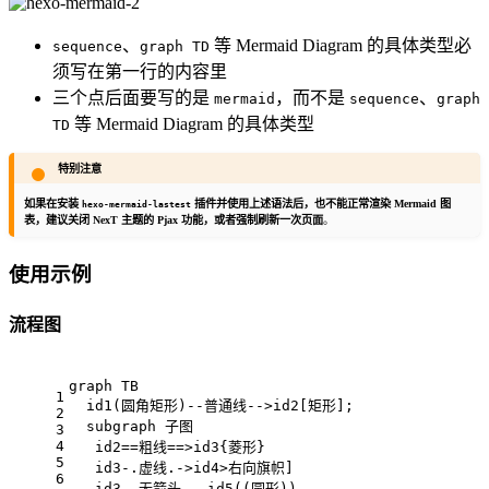
、
等 Mermaid Diagram 的具体类型必
sequence
graph TD
须写在第一行的内容里
三个点后面要写的是
，而不是
、
mermaid
sequence
graph
等 Mermaid Diagram 的具体类型
TD
特别注意
如果在安装
插件并使用上述语法后，也不能正常渲染 Mermaid 图
hexo-mermaid-lastest
表，建议关闭 NexT 主题的 Pjax 功能，或者强制刷新一次页面
。
使用示例
流程图
graph TB
1
  id1(圆角矩形)--普通线-->id2[矩形];
2
  subgraph 子图
3
4
   id2==粗线==>id3{菱形}
5
   id3-.虚线.->id4>右向旗帜]
6
   id3--无箭头---id5((圆形))