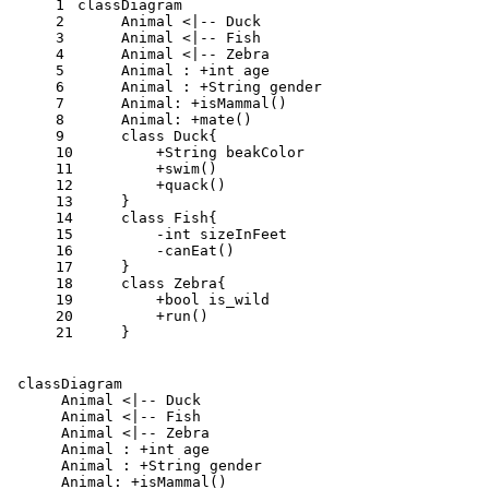
1
classDiagram
2
     Animal <|-- Duck
3
     Animal <|-- Fish
4
     Animal <|-- Zebra
5
     Animal : +int age
6
     Animal : +String gender
7
     Animal: +isMammal()
8
     Animal: +mate()
9
     class Duck{
10
         +String beakColor
11
         +swim()
12
         +quack()
13
     }
14
     class Fish{
15
         -int sizeInFeet
16
         -canEat()
17
     }
18
     class Zebra{
19
         +bool is_wild
20
         +run()
21
     }
 classDiagram

      Animal <|-- Duck

      Animal <|-- Fish

      Animal <|-- Zebra

      Animal : +int age

      Animal : +String gender

      Animal: +isMammal()
