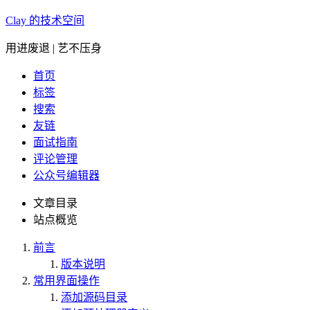
Clay 的技术空间
用进废退 | 艺不压身
首页
标签
搜索
友链
面试指南
评论管理
公众号编辑器
文章目录
站点概览
前言
版本说明
常用界面操作
添加源码目录