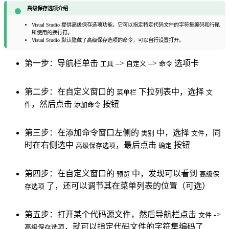
高级保存选项介绍
Visual Studio 提供高级保存选项功能，它可以指定特定代码文件的字符集编码和行尾
所使用的换行符。
Visual Studio 默认隐藏了高级保存选项的命令，可以自行设置打开。
第一步：导航栏单击
–>
–>
选项卡
工具
自定义
命令
第二步：在自定义窗口的
下拉列表中，选择
菜单栏
文
，然后点击
按钮
件
添加命令
第三步：在添加命令窗口左侧的
中，选择
，同
类别
文件
时在右侧选中
，最后点击
按钮
高级保存选项
确定
第四步：在自定义窗口的
中，发现可以看到
预览
高级保
了，还可以调节其在菜单列表的位置（可选）
存选项
第五步：打开某个代码源文件，然后导航栏点击
->
文件
，就可以指定代码文件的字符集编码了
高级保存选项