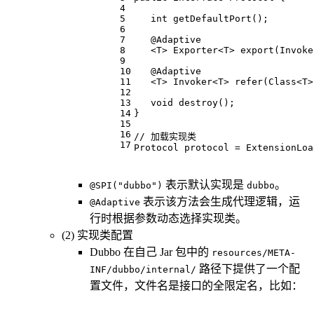
4
5
int
getDefaultPort
()
;
6
7
@Adaptive
8
   <T> 
Exporter<T> 
export
(Invoke
9
10
@Adaptive
11
   <T> 
Invoker<T> 
refer
(Class<T>
12
13
void
destroy
()
;
14
}
15
16
// 加载实现类
17
Protocol protocol = ExtensionLoa
表示默认实现是
。
@SPI("dubbo")
dubbo
表示该方法会生成代理逻辑，运
@Adaptive
行时根据参数动态选择实现类。
(2) 实现类配置
Dubbo 在自己 Jar 包中的
resources/META-
路径下提供了一个配
INF/dubbo/internal/
置文件，文件名是接口的全限定名，比如：