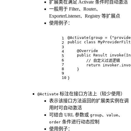
扩展类在满足 Activate 条件时自动激活
一般用于 Filter、Router、
ExporterListener、Registry 等扩展点
使用例子：
@Activate(group = {"provide
1
public
class
MyProviderFilt
2
3
@Override
4
public
 Result 
invoke
(In
5
6
// 自定义过滤逻辑
7
return
 invoker.invo
8
    }
9
10
}
标注在接口方法上（较少使用）
@Activate
表示该接口方法返回的扩展类实例在调
用时可自动激活
可结合 URL 参数或
、
、
group
value
条件进行动态控制
order
使用例子：