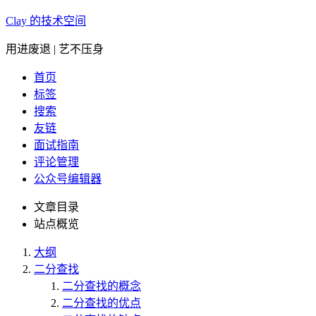
Clay 的技术空间
用进废退 | 艺不压身
首页
标签
搜索
友链
面试指南
评论管理
公众号编辑器
文章目录
站点概览
大纲
二分查找
二分查找的概念
二分查找的优点