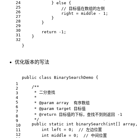
24
            } 
else
 {
25
// 目标值在数组的左侧
26
                right = middle - 
1
;
27
            }
28
        }
29
30
return
 -
1
;
31
    }
32
}
优化版本的写法
public
class
BinarySearchDemo
{
1
/**
2
     * 二分查找
3
     *
4
5
     * 
@param
 array  有序数组
6
     * 
@param
 target 目标值
7
     * 
@return
 目标值的下标，查找不到则返回 -1
8
     */
9
public
static
int
binarySearch
(
int
[] array,
10
int
 left = 
0
;  
// 左边位置
11
12
int
 middle = 
0
;  
// 中间位置