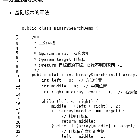
基础版本的写法
public
class
BinarySearchDemo
{
1
/**
2
     * 二分查找
3
     *
4
5
     * 
@param
 array  有序数组
6
     * 
@param
 target 目标值
7
     * 
@return
 目标值的下标，查找不到则返回 -1
8
     */
9
public
static
int
binarySearch
(
int
[] array,
10
int
 left = 
0
;  
// 左边位置
11
12
int
 middle = 
0
;  
// 中间位置
13
int
 right = array.length - 
1
;  
// 右边
14
15
while
 (left <= right) {
16
            middle = (left + right) / 
2
;
17
if
 (array[middle] == target) {
18
// 找到目标值
19
return
 middle;
20
            } 
else
if
 (array[middle] < target) 
21
22
// 目标值在数组的右侧
23
                left = middle + 
1
;