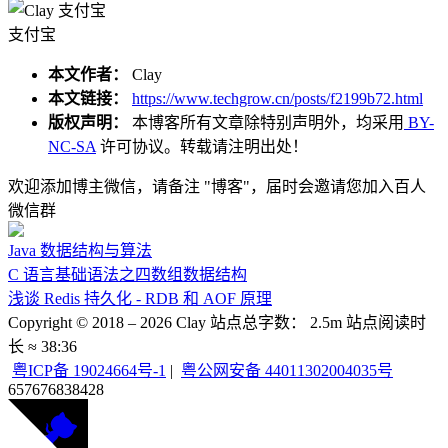
支付宝
本文作者：
Clay
本文链接：
https://www.techgrow.cn/posts/f2199b72.html
版权声明：
本博客所有文章除特别声明外，均采用
BY-
NC-SA
许可协议。转载请注明出处！
欢迎添加博主微信，请备注 "博客"，届时会邀请您加入百人
微信群
Java
数据结构与算法
C 语言基础语法之四数组数据结构
浅谈 Redis 持久化 - RDB 和 AOF 原理
Copyright © 2018 –
2026
Clay
站点总字数：
2.5m
站点阅读时
长 ≈
38:36
粤ICP备 19024664号-1
|
粤公网安备 44011302004035号
657676
838428