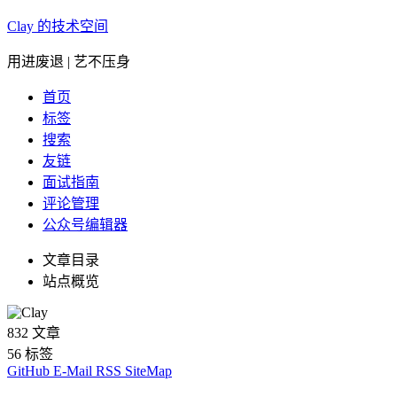
Clay 的技术空间
用进废退 | 艺不压身
首页
标签
搜索
友链
面试指南
评论管理
公众号编辑器
文章目录
站点概览
832
文章
56
标签
GitHub
E-Mail
RSS
SiteMap