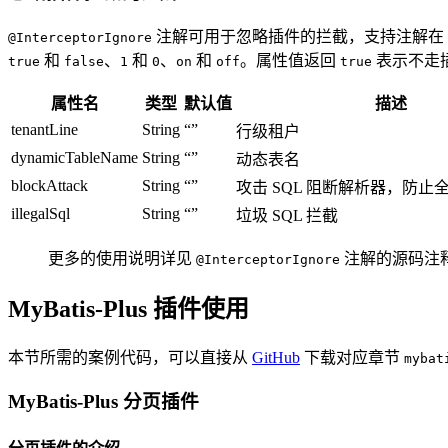
注解可用于忽略插件的拦截，支持注解在 Mapp
@InterceptorIgnore
和
、
和
、
和
。属性值返回
表示不走
true
false
1
0
on
off
true
属性名
类型
默认值
描述
tenantLine
String
“”
行级租户
dynamicTableName
String
“”
动态表名
blockAttack
String
“”
攻击 SQL 阻断解析器，防止
illegalSql
String
“”
垃圾 SQL 拦截
更多的使用说明详见
注解的源码注
@InterceptorIgnore
MyBatis-Plus 插件使用
本节所需的案例代码，可以直接从
GitHub
下载对应章节
mybat
MyBatis-Plus 分页插件