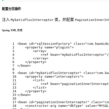
配置分页插件
注入
类，并配置
MybatisPlusInterceptor
PaginationInnerIn
Spring XML 方式
1
<
bean
id
=
"sqlSessionFactory"
class
=
"com.baomido
2
<
property
name
=
"plugins"
>
3
<
array
>
4
<
ref
bean
=
"mybatisPlusInterceptor"
/
5
</
array
>
6
</
property
>
7
</
bean
>
8
9
<
bean
id
=
"mybatisPlusInterceptor"
class
=
"com.ba
10
<
property
name
=
"interceptors"
>
11
<
list
>
12
<
ref
bean
=
"paginationInnerIntercept
13
</
list
>
14
</
property
>
15
</
bean
>
16
17
<
bean
id
=
"paginationInnerInterceptor"
class
=
"co
18
<
constructor-arg
name
=
"dbType"
value
=
"MYSQL