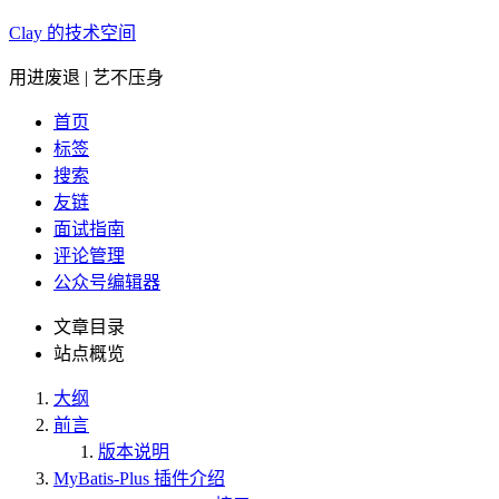
Clay 的技术空间
用进废退 | 艺不压身
首页
标签
搜索
友链
面试指南
评论管理
公众号编辑器
文章目录
站点概览
大纲
前言
版本说明
MyBatis-Plus 插件介绍