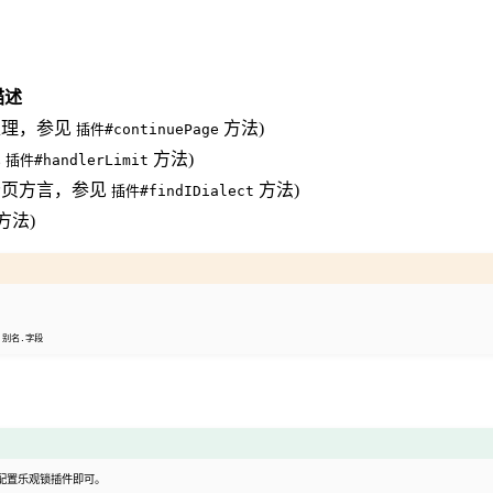
描述
处理，参见
方法)
插件#continuePage
见
方法)
插件#handlerLimit
分页方言，参见
方法)
插件#findIDialect
方法)
要
别名.字段
意一种配置乐观锁插件即可。