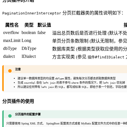
分页插件的介绍
分页拦截器类的属性说明如下：
PaginationInnerInterceptor
属性名
类型
默认值
overflow
boolean
false
溢出总页数后是否进行处理 (默认不
maxLimit
Long
单页分页条数限制 (默认无限制，参
dbType
DbType
数据库类型 (根据类型获取应使用的
dialect
IDialect
方言实现类 (参见
插件#findIDialect
注意
建议单一数据库类型的均设置
属性，避免每次分页都去抓取数据库类型
dbType
生成
会在
的表不参与
条件的情况下，把
优化掉
countSql
left join
where
left join
所以建议任何带有
的 SQL，都写成标准 SQL，即给于表一个别名，字段也
left join
分页插件的使用
分页插件的配置步骤
只需要使用 Spring XML 方式、 SpringBoot 配置类方式或者 MyBatis 配置文件方式中的任