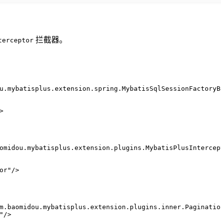
拦截器。
terceptor
u.mybatisplus.extension.spring.MybatisSqlSessionFactoryB
>
omidou.mybatisplus.extension.plugins.MybatisPlusIntercep
or"
/>
m.baomidou.mybatisplus.extension.plugins.inner.Paginatio
"
/>