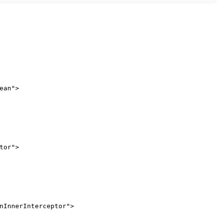
ean"
>
tor"
>
nInnerInterceptor"
>