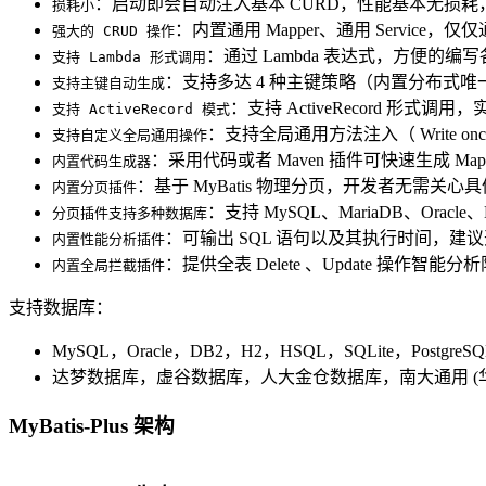
：启动即会自动注入基本 CURD，性能基本无损
损耗小
：内置通用 Mapper、通用 Servi
强大的 CRUD 操作
：通过 Lambda 表达式，方便的
支持 Lambda 形式调用
：支持多达 4 种主键策略（内置分布式唯一 I
支持主键自动生成
：支持 ActiveRecord 形式调
支持 ActiveRecord 模式
：支持全局通用方法注入（ Write once, u
支持自定义全局通用操作
：采用代码或者 Maven 插件可快速生成 Mappe
内置代码生成器
：基于 MyBatis 物理分页，开发者无需关心
内置分页插件
：支持 MySQL、MariaDB、Oracle、
分页插件支持多种数据库
：可输出 SQL 语句以及其执行时间，
内置性能分析插件
：提供全表 Delete 、Update 操作
内置全局拦截插件
支持数据库：
MySQL，Oracle，DB2，H2，HSQL，SQLite，PostgreSQL，SQ
达梦数据库，虚谷数据库，人大金仓数据库，南大通用 (
MyBatis-Plus 架构