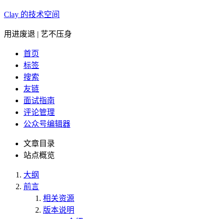
Clay 的技术空间
用进废退 | 艺不压身
首页
标签
搜索
友链
面试指南
评论管理
公众号编辑器
文章目录
站点概览
大纲
前言
相关资源
版本说明