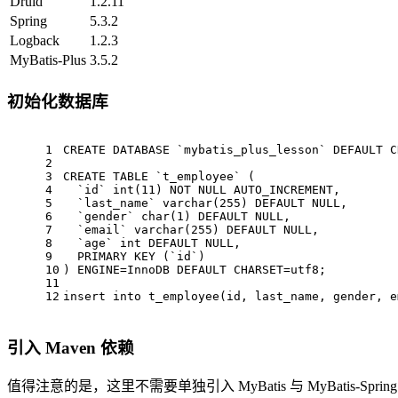
Druid
1.2.11
Spring
5.3.2
Logback
1.2.3
MyBatis-Plus
3.5.2
初始化数据库
1
CREATE
 DATABASE `mybatis_plus_lesson` 
DEFAULT
C
2
3
CREATE
TABLE
 `t_employee` (
4
  `id` 
int
(
11
) 
NOT
NULL
 AUTO_INCREMENT,
5
  `last_name` 
varchar
(
255
) 
DEFAULT
NULL
,
6
  `gender` 
char
(
1
) 
DEFAULT
NULL
,
7
  `email` 
varchar
(
255
) 
DEFAULT
NULL
,
8
  `age` 
int
DEFAULT
NULL
,
9
PRIMARY
 KEY (`id`)
10
) ENGINE
=
InnoDB 
DEFAULT
 CHARSET
=
utf8;
11
12
insert
into
 t_employee(id, last_name, gender, e
引入 Maven 依赖
值得注意的是，这里不需要单独引入 MyBatis 与 MyBatis-Sp