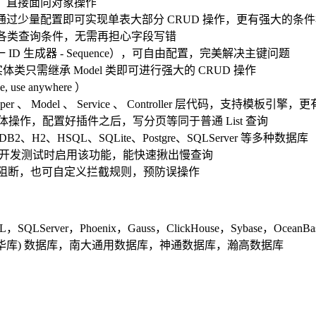
耗，直接面向对象操作
ce，仅仅通过少量配置即可实现单表大部分 CRUD 操作，更有强大
编写各类查询条件，无需再担心字段写错
D 生成器 - Sequence），可自由配置，完美解决主键问题
用，实体类只需继承 Model 类即可进行强大的 CRUD 操作
se anywhere ）
r 、 Model 、 Service 、 Controller 层代码，支持模
具体操作，配置好插件之后，写分页等同于普通 List 查询
DB2、H2、HSQL、SQLite、Postgre、SQLServer 等多种数据库
建议开发测试时启用该功能，能快速揪出慢查询
智能分析阻断，也可自定义拦截规则，预防误操作
LServer，Phoenix，Gauss，ClickHouse，Sybase，OceanBase，F
华库) 数据库，南大通用数据库，神通数据库，瀚高数据库