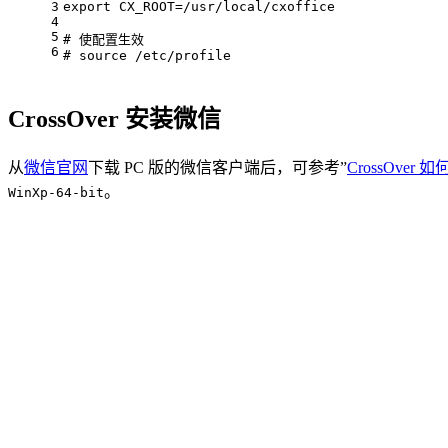
3
export
 CX_ROOT=/usr/
local
/cxoffice
4
5
# 使配置生效
6
# source
 /etc/profile
CrossOver 安装微信
从
微信官网
下载 PC 版的微信客户端后，可参考”
CrossOve
。
WinXp-64-bit