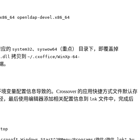
x86_64 openldap-devel.x86_64
器对应的
、
（重点） 目录下，即覆盖掉
system32
syswow64
拷贝到
.dll
~/.cxoffice/WinXp-64-
端。
境变量配置信息导致的。Crossover 的应用快捷方式文件默认存
径，最后使用编辑器添加相关配置信息到
文件中，完成后
lnk
ktop
icrosoft_Windows_Start^2BMenu/Programs/微信/微信.lnk" %u