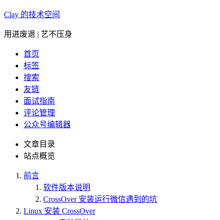
Clay 的技术空间
用进废退 | 艺不压身
首页
标签
搜索
友链
面试指南
评论管理
公众号编辑器
文章目录
站点概览
前言
软件版本说明
CrossOver 安装运行微信遇到的坑
Linux 安装 CrossOver