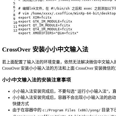
5
6
# 编辑lnk文件，在 #!/bin/sh 之后和 exec 之前添加以
7
# vim
 /home/xxxx/.cxoffice/WinXp-64-bit/deskto
8
export
 XIM=fcitx
9
export
 GTK_IM_MODULE=fcitx
10
export
 QT_IM_MODULE=fcitx
11
export
 QT4_IM_MODULE=fcitx
12
export
 XMODIFIERS=
"@im=fcitx"
CrossOver 安装小小中文输入法
若上面配置了输入法的环境变量，依然无法解决微信中文输入
CrossOver 安装小小输入法的方法和上面 CrossOver 安装
小小中文输入法的安装注意事项
小小输入法安装完成后，不要勾选” 运行小小输入法”，直接
小小输入法安装完成后，容器不会出现小小输入法的启动
快捷方式
由于在容器中的
目录下
c:/Program Files (x86)/yong/