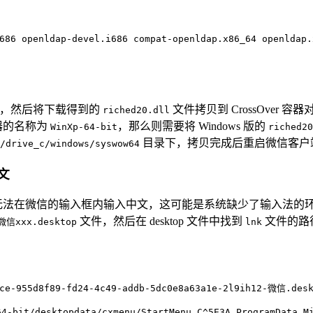
686 openldap-devel.i686 compat-openldap.x86_64 openldap.
，然后将下载得到的
文件拷贝到 CrossOver 容
riched20.dll
容器的名称为
，那么则需要将 Windows 版的
WinXp-64-bit
riched20
目录下，拷贝完成后重启微信客户
/drive_c/windows/syswow64
文
法，但无法在微信的输入框内输入中文，这可能是系统缺少了输入法的环
文件，然后在 desktop 文件中找到
文件的路
微信xxx.desktop
lnk
ice-955d8f89-fd24-4c49-addb-5dc0e8a63a1e-2l9ih12-微信.des
bit/desktopdata/cxmenu/StartMenu.C^5E3A_ProgramData_M