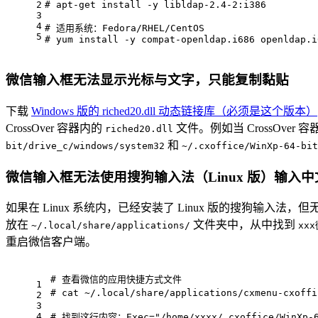
2
# apt
-get install
 -y
 libldap-2.4-2:i386
3
4
# 适用系统：Fedora/RHEL/CentOS
5
# yum
 install
 -y
 compat-openldap.i686 openldap.i
微信输入框无法显示光标与文字，只能复制黏贴
下载
Windows 版的 riched20.dll 动态链接库（必须是这个版本）
CrossOver 容器内的
文件。例如当 CrossOver 
riched20.dll
和
bit/drive_c/windows/system32
~/.cxoffice/WinXp-64-bit
微信输入框无法使用搜狗输入法（Linux 版）输入中
如果在 Linux 系统内，已经安装了 Linux 版的搜狗输入
放在
文件夹中，从中找到
~/.local/share/applications/
xxx
重启微信客户端。
# 查看微信的应用快捷方式文件
1
# cat
 ~/.
local
/share/applications/cxmenu-cxoff
2
3
4
# 找到这行内容：Exec="/home/xxxx/.cxoffice/WinXp-64-