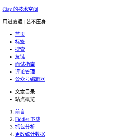
Clay 的技术空间
用进废退 | 艺不压身
首页
标签
搜索
友链
面试指南
评论管理
公众号编辑器
文章目录
站点概览
前言
Fiddler 下载
抓包分析
更改统计数据